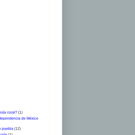
sía coral?
(1)
ndependencia de México
e puebla
(12)
ación
(1)