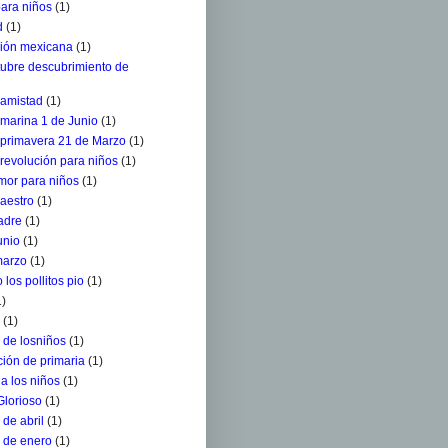
para niños
(1)
d
(1)
ción mexicana
(1)
tubre descubrimiento de
 amistad
(1)
 marina 1 de Junio
(1)
a primavera 21 de Marzo
(1)
 revolución para niños
(1)
mor para niños
(1)
aestro
(1)
adre
(1)
unio
(1)
marzo
(1)
 los pollitos pio
(1)
1)
(1)
 de losniños
(1)
ión de primaria
(1)
a los niños
(1)
Glorioso
(1)
de abril
(1)
 de enero
(1)