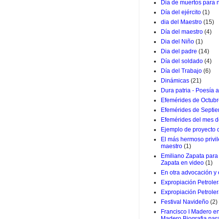
Dia de muertos para 
Día del ejército
(1)
dia del Maestro
(15)
Día del maestro
(4)
Dia del Niño
(1)
Dia del padre
(14)
Día del soldado
(4)
Día del Trabajo
(6)
Dinámicas
(21)
Dura patria - Poesía a
Efemérides de Octub
Efemérides de Septi
Efemérides del mes d
Ejemplo de proyecto
El más hermoso privil
maestro
(1)
Emiliano Zapata para 
Zapata en video
(1)
En otra advocación y
Expropiación Petrole
Expropiación Petroler
Festival Navideño
(2)
Francisco I Madero en
Madero Biografia par