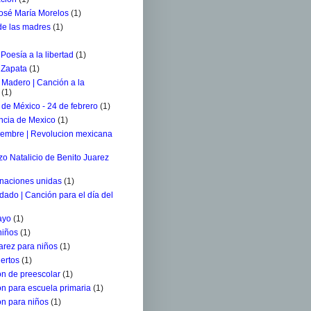
osé María Morelos
(1)
 de las madres
(1)
 Poesía a la libertad
(1)
 Zapata
(1)
 Madero | Canción a la
(1)
de México - 24 de febrero
(1)
ncia de Mexico
(1)
iembre | Revolucion mexicana
o Natalicio de Benito Juarez
 naciones unidas
(1)
ldado | Canción para el día del
ayo
(1)
niños
(1)
arez para niños
(1)
ertos
(1)
n de preescolar
(1)
n para escuela primaria
(1)
n para niños
(1)