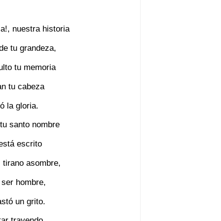
a!, nuestra historia
 de tu grandeza,
ulto tu memoria
an tu cabeza
ó la gloria.
 tu santo nombre
está escrito
l tirano asombre,
ó ser hombre,
stó un grito.
tar trayendo