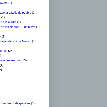
mavera
(1)
ayo la batalla de puebla
(1)
s
(1)
a de la madre
(1)
a de las madres 10 de mayo
(1)
a
(8)
ndependencia de México
(1)
mérica
(26)
)
Asamblea escolar
(13)
(1)
2)
s pueblos prehispánicos
(1)