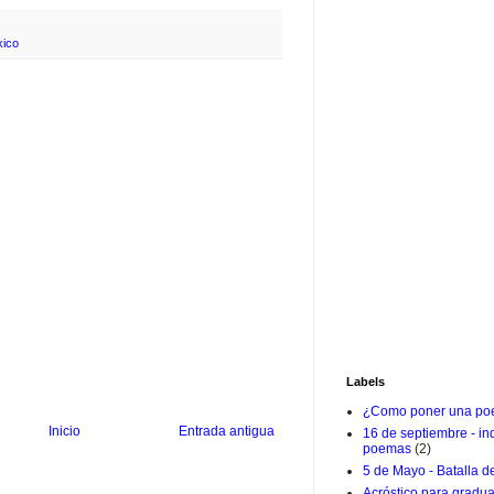
xico
Labels
¿Como poner una poe
Inicio
Entrada antigua
16 de septiembre - i
poemas
(2)
5 de Mayo - Batalla d
Acróstico para gradu