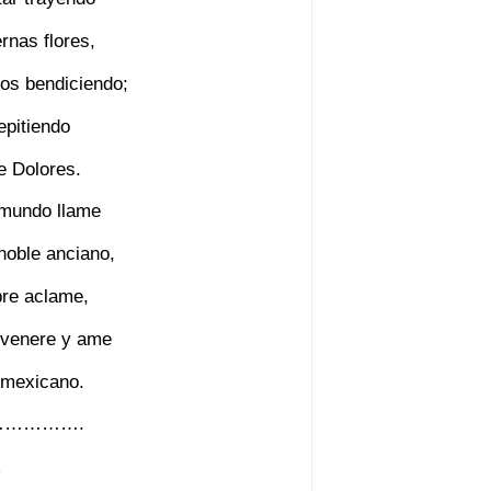
rnas flores,
ios bendiciendo;
epitiendo
e Dolores.
l mundo llame
 noble anciano,
bre aclame,
ti venere y ame
o mexicano.
………….