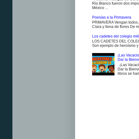
Río Blanco fueron dos impo
México ...
Poesías a la Primavera
PRIMAVERA Vengan todos, v
Clara y llena de flores De m
Los cadetes del colegio milit
LOS CADETES DEL COLEGIO 
Son ejemplo de heroísmo y m
¡Las Vacacio
Dar la Bien
¡Las Vacaci
Dar la Bienv
libros se han