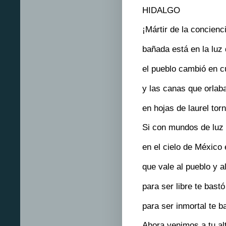
HIDALGO
¡Mártir de la concienci
bañada está en la luz
el pueblo cambió en c
y las canas que orlab
en hojas de laurel torn
Si con mundos de luz
en el cielo de México 
que vale al pueblo y a
para ser libre te bast
para ser inmortal te ba
Ahora venimos a tu al