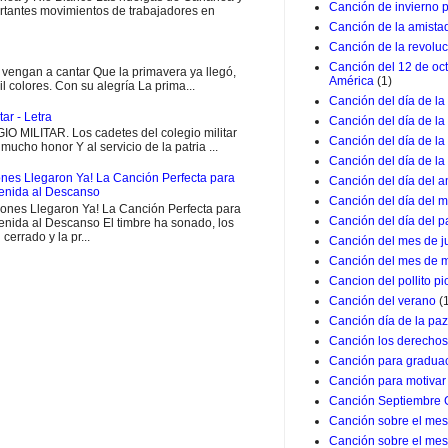
Canción de invierno 
rtantes movimientos de trabajadores en
Canción de la amista
Canción de la revolu
Canción del 12 de oc
engan a cantar Que la primavera ya llegó,
América
(1)
il colores. Con su alegría La prima...
Canción del día de la
ar - Letra
Canción del día de la
MILITAR. Los cadetes del colegio militar
Canción del día de l
ucho honor Y al servicio de la patria ...
Canción del día de la
nes Llegaron Ya! La Canción Perfecta para
Canción del día del a
venida al Descanso
Canción del día del m
ones Llegaron Ya! La Canción Perfecta para
Canción del día del p
enida al Descanso El timbre ha sonado, los
 cerrado y la pr...
Canción del mes de j
Canción del mes de 
Cancion del pollito pio
Canción del verano
(
Canción día de la paz
Canción los derechos
Canción para graduac
Canción para motivar 
Canción Septiembre 
Canción sobre el mes 
Canción sobre el mes