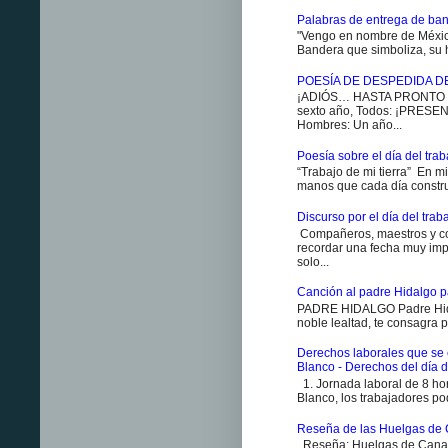
Palabras de entrega de ban
"Vengo en nombre de México
Bandera que simboliza, su h
POESÍA DE DESPEDIDA D
¡ADIÓS… HASTA PRONTO ES
sexto año, Todos: ¡PRESENT
Hombres: Un año...
Poesía sobre el día del traba
“Trabajo de mi tierra” En m
manos que cada día constr
Discurso por el día del trab
Compañeros, maestros y co
recordar una fecha muy impo
solo...
Canción al padre Hidalgo p
PADRE HIDALGO Padre Hidal
noble lealtad, te consagra p
Derechos laborales que se 
Blanco - Derechos del día d
1. Jornada laboral de 8 ho
Blanco, los trabajadores pod
Reseña de las Huelgas de 
Reseña: Huelgas de Canan