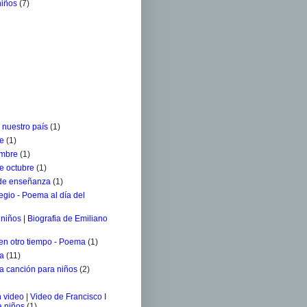
niños
(7)
 nuestro país
(1)
re
(1)
embre
(1)
e octubre
(1)
 de enseñanza
(1)
egio - Poema al día del
niños | Biografia de Emiliano
 en otro tiempo - Poema
(1)
ra
(11)
a canción para niños
(2)
 video | Video de Francisco I
a niños
(1)