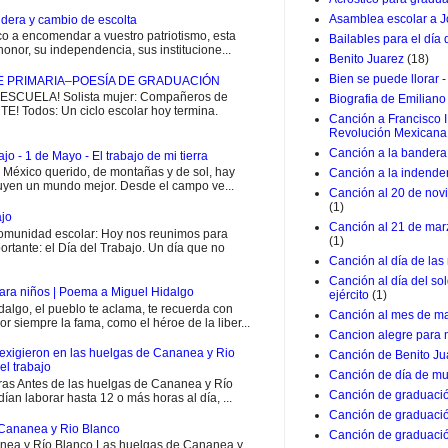
Asamblea escolar a J
dera y cambio de escolta
 a encomendar a vuestro patriotismo, esta
Bailables para el día
onor, su independencia, sus institucione...
Benito Juarez
(18)
Bien se puede llorar -
E PRIMARIA–POESÍA DE GRADUACIÓN
CUELA! Solista mujer: Compañeros de
Biografia de Emiliano
E! Todos: Un ciclo escolar hoy termina.
Canción a Francisco I
Revolución Mexicana
Canción a la bandera 
jo - 1 de Mayo - El trabajo de mi tierra
i México querido, de montañas y de sol, hay
Canción a la indende
uyen un mundo mejor. Desde el campo ve...
Canción al 20 de nov
(1)
ajo
Canción al 21 de marz
munidad escolar: Hoy nos reunimos para
(1)
rtante: el Día del Trabajo. Un día que no
Canción al día de las
Canción al día del so
ara niños | Poema a Miguel Hidalgo
ejército
(1)
go, el pueblo te aclama, te recuerda con
Canción al mes de m
or siempre la fama, como el héroe de la liber...
Cancion alegre para 
exigieron en las huelgas de Cananea y Rio
Canción de Benito Ju
el trabajo
Canción de día de mu
ras Antes de las huelgas de Cananea y Río
Canción de graduació
ían laborar hasta 12 o más horas al día, ...
Canción de graduació
Cananea y Rio Blanco
Canción de graduació
ea y Río Blanco Las huelgas de Cananea y