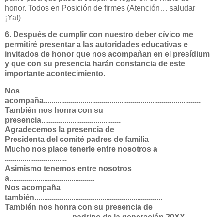
honor. Todos en Posición de firmes (Atención… saludar
¡Ya!)
6. Después de cumplir con nuestro deber cívico me
permitiré presentar a las autoridades educativas e
invitados de honor que nos acompañan en el presídium
y que con su presencia harán constancia de este
importante acontecimiento.
Nos
acompaña.................................................................................
También nos honra con su
presencia.........................................
Agradecemos la presencia de ________________
Presidenta del comité padres de familia
Mucho nos place tenerle entre nosotros a
................................
Asimismo tenemos entre nosotros
a............................................
Nos acompaña
también..................................................................
También nos honra con su presencia de
_______________ padrino de la generación 20XX –