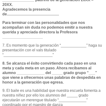
20XX.
Agradecemos la presencia
de.......................................................
Para terminar con las personalidades que nos
acompañan sin duda no podemos emitir a nuestra
querida y apreciada directora la Profesora
___________________
7. Es momento que la generación “____________” haga su
presentación con el vals titulado
“_______________________”
8. Se alcanza el éxito convirtiendo cada paso en una
meta y cada meta en un paso. Ahora recibamos al
alumno _____________ del _____ grado grupo “___”
que viene a ofrecernos unas palabras de despedida en
honor a la generación que egresa.
9. El baile es una habilidad que nuestra escuela fomenta a
nuestra niñez por ello los alumnos del _____ grado
ejecutarán un merengue titulado “_____________”
coordinado por el maestro de danza _________________