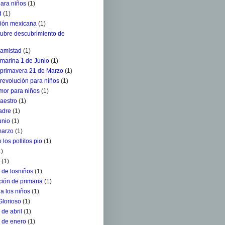
para niños
(1)
d
(1)
ción mexicana
(1)
tubre descubrimiento de
 amistad
(1)
 marina 1 de Junio
(1)
a primavera 21 de Marzo
(1)
 revolución para niños
(1)
mor para niños
(1)
aestro
(1)
adre
(1)
unio
(1)
marzo
(1)
 los pollitos pio
(1)
1)
(1)
 de losniños
(1)
ión de primaria
(1)
a los niños
(1)
Glorioso
(1)
de abril
(1)
 de enero
(1)