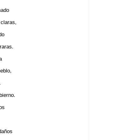
mado
 claras,
do
raras.
a
eblo,
a
bierno.
os
 daños