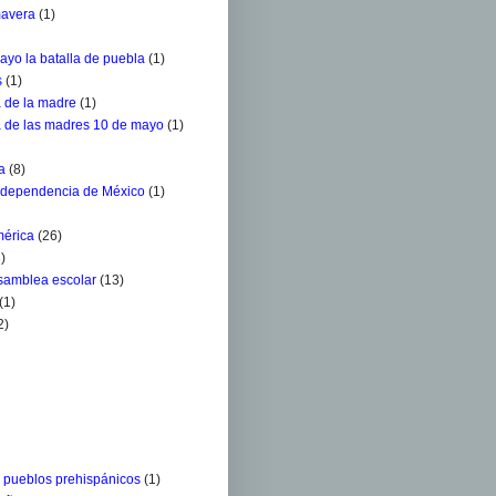
mavera
(1)
ayo la batalla de puebla
(1)
s
(1)
a de la madre
(1)
a de las madres 10 de mayo
(1)
a
(8)
ndependencia de México
(1)
mérica
(26)
)
Asamblea escolar
(13)
(1)
2)
s pueblos prehispánicos
(1)