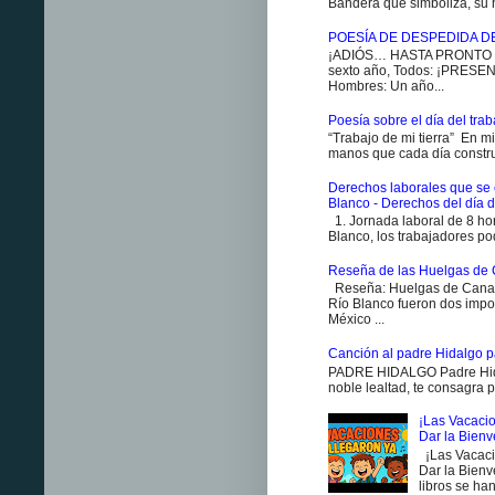
Bandera que simboliza, su h
POESÍA DE DESPEDIDA D
¡ADIÓS… HASTA PRONTO ES
sexto año, Todos: ¡PRESENT
Hombres: Un año...
Poesía sobre el día del traba
“Trabajo de mi tierra” En m
manos que cada día constr
Derechos laborales que se 
Blanco - Derechos del día d
1. Jornada laboral de 8 ho
Blanco, los trabajadores pod
Reseña de las Huelgas de 
Reseña: Huelgas de Canan
Río Blanco fueron dos impo
México ...
Canción al padre Hidalgo p
PADRE HIDALGO Padre Hidal
noble lealtad, te consagra p
¡Las Vacacio
Dar la Bien
¡Las Vacaci
Dar la Bienv
libros se han