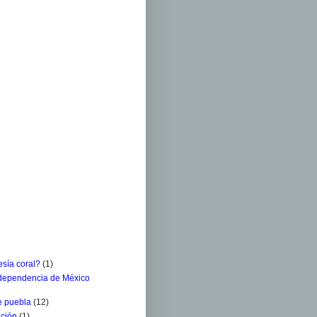
sía coral?
(1)
ndependencia de México
e puebla
(12)
ación
(1)