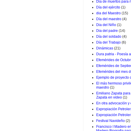
Dia de muertos para 
Día del ejército
(1)
dia del Maestro
(15)
Día del maestro
(4)
Dia del Niño
(1)
Dia del padre
(14)
Día del soldado
(4)
Día del Trabajo
(6)
Dinámicas
(21)
Dura patria - Poesía a
Efemérides de Octub
Efemérides de Septi
Efemérides del mes d
Ejemplo de proyecto
El más hermoso privil
maestro
(1)
Emiliano Zapata para 
Zapata en video
(1)
En otra advocación y
Expropiación Petrole
Expropiación Petroler
Festival Navideño
(2)
Francisco I Madero en
Madero Biografia par