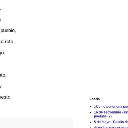
.
o
 pueblo,
o roto
go.
sto,
y
uesto.
Labels
¿Como poner una poe
16 de septiembre - i
poemas
(2)
5 de Mayo - Batalla d
Acróstico para gradu