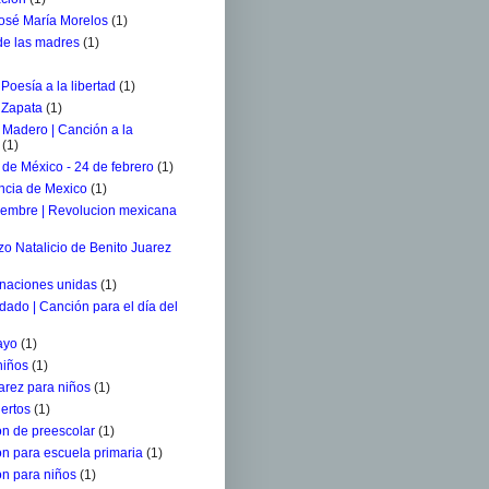
osé María Morelos
(1)
 de las madres
(1)
 Poesía a la libertad
(1)
 Zapata
(1)
 Madero | Canción a la
(1)
de México - 24 de febrero
(1)
ncia de Mexico
(1)
iembre | Revolucion mexicana
o Natalicio de Benito Juarez
 naciones unidas
(1)
ldado | Canción para el día del
ayo
(1)
niños
(1)
arez para niños
(1)
ertos
(1)
n de preescolar
(1)
n para escuela primaria
(1)
n para niños
(1)