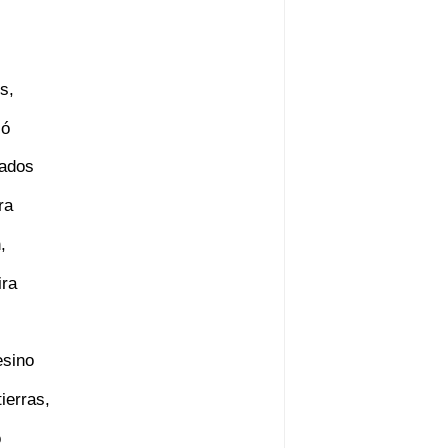
s,
zó
dados
ra
,
ira
esino
ierras,
o