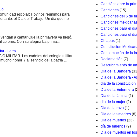
Canción sobre la pri
ajo
Canciones
(15)
munidad escolar: Hoy nos reunimos para
Canciones del 5 de m
rtante: el Día del Trabajo. Un día que no
Canciones mexicana
Canciones para el dí
Canciones para el dí
engan a cantar Que la primavera ya llegó,
Chiapas
(1)
il colores. Con su alegría La prima...
Constitución Mexican
ar - Letra
Consumación de la i
MILITAR. Los cadetes del colegio militar
Declamación
(7)
ucho honor Y al servicio de la patria ...
Descubrimiento de a
Dia de la Bandera
(33
Día de la Bandera - 
día de la constitución
Día de la Enfermera
(
Dia de la familia
(1)
dia de la mujer
(2)
Dia de la raza
(1)
Dia de las madres
(8)
Dia de muertos
(23)
día de muertos
(9)
Día de muertos en lo