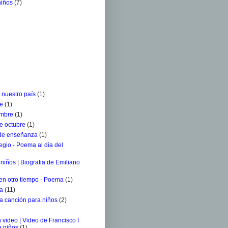
niños
(7)
 nuestro país
(1)
re
(1)
embre
(1)
e octubre
(1)
 de enseñanza
(1)
egio - Poema al día del
niños | Biografia de Emiliano
 en otro tiempo - Poema
(1)
ra
(11)
a canción para niños
(2)
 video | Video de Francisco I
a niños
(1)