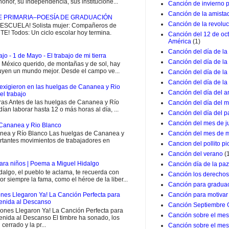
onor, su independencia, sus institucione...
Canción de invierno 
Canción de la amista
E PRIMARIA–POESÍA DE GRADUACIÓN
Canción de la revolu
CUELA! Solista mujer: Compañeros de
E! Todos: Un ciclo escolar hoy termina.
Canción del 12 de oc
América
(1)
Canción del día de la
jo - 1 de Mayo - El trabajo de mi tierra
Canción del día de la
i México querido, de montañas y de sol, hay
uyen un mundo mejor. Desde el campo ve...
Canción del día de l
Canción del día de la
exigieron en las huelgas de Cananea y Rio
Canción del día del a
el trabajo
ras Antes de las huelgas de Cananea y Río
Canción del día del m
ían laborar hasta 12 o más horas al día, ...
Canción del día del p
Canción del mes de j
Cananea y Rio Blanco
Canción del mes de 
ea y Río Blanco Las huelgas de Cananea y
rtantes movimientos de trabajadores en
Cancion del pollito pio
Canción del verano
(
ara niños | Poema a Miguel Hidalgo
Canción día de la paz
go, el pueblo te aclama, te recuerda con
Canción los derechos
or siempre la fama, como el héroe de la liber...
Canción para graduac
Canción para motivar 
nes Llegaron Ya! La Canción Perfecta para
venida al Descanso
Canción Septiembre 
ones Llegaron Ya! La Canción Perfecta para
Canción sobre el mes 
enida al Descanso El timbre ha sonado, los
 cerrado y la pr...
Canción sobre el mes