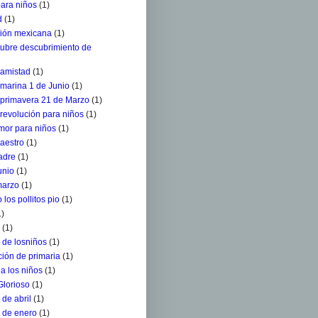
para niños
(1)
d
(1)
ción mexicana
(1)
tubre descubrimiento de
 amistad
(1)
 marina 1 de Junio
(1)
a primavera 21 de Marzo
(1)
 revolución para niños
(1)
mor para niños
(1)
aestro
(1)
adre
(1)
unio
(1)
marzo
(1)
 los pollitos pio
(1)
1)
(1)
 de losniños
(1)
ión de primaria
(1)
a los niños
(1)
Glorioso
(1)
de abril
(1)
 de enero
(1)