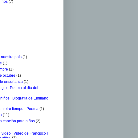
niños
(7)
 nuestro país
(1)
re
(1)
embre
(1)
e octubre
(1)
 de enseñanza
(1)
egio - Poema al día del
niños | Biografia de Emiliano
 en otro tiempo - Poema
(1)
ra
(11)
a canción para niños
(2)
 video | Video de Francisco I
a niños
(1)