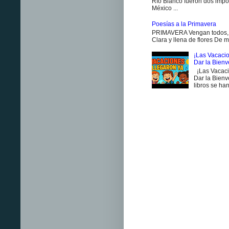
Río Blanco fueron dos impo
México ...
Poesías a la Primavera
PRIMAVERA Vengan todos, v
Clara y llena de flores De m
¡Las Vacacio
Dar la Bien
¡Las Vacaci
Dar la Bienv
libros se han