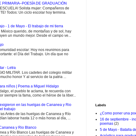
E PRIMARIA–POESÍA DE GRADUACIÓN
CUELA! Solista mujer: Compañeros de
E! Todos: Un ciclo escolar hoy termina.
jo - 1 de Mayo - El trabajo de mi tierra
i México querido, de montañas y de sol, hay
uyen un mundo mejor. Desde el campo ve...
ajo
munidad escolar: Hoy nos reunimos para
rtante: el Día del Trabajo. Un día que no
ar - Letra
MILITAR. Los cadetes del colegio militar
ucho honor Y al servicio de la patria ...
ara niños | Poema a Miguel Hidalgo
go, el pueblo te aclama, te recuerda con
or siempre la fama, como el héroe de la liber...
exigieron en las huelgas de Cananea y Rio
Labels
el trabajo
¿Como poner una poe
ras Antes de las huelgas de Cananea y Río
ían laborar hasta 12 o más horas al día, ...
16 de septiembre - i
poemas
(2)
Cananea y Rio Blanco
5 de Mayo - Batalla d
ea y Río Blanco Las huelgas de Cananea y
Acróstico para gradu