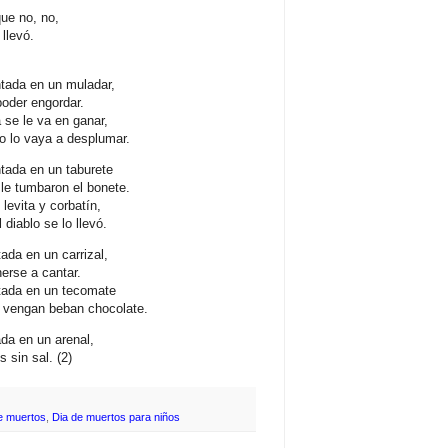
que no, no,
 llevó.
tada en un muladar,
poder engordar.
 se le va en ganar,
o lo vaya a desplumar.
tada en un taburete
le tumbaron el bonete.
levita y corbatín,
diablo se lo llevó.
ada en un carrizal,
nerse a cantar.
tada en un tecomate
, vengan beban chocolate.
da en un arenal,
s sin sal. (2)
e muertos
,
Dia de muertos para niños