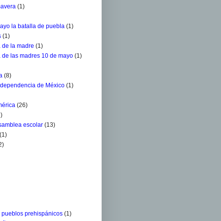
mavera
(1)
ayo la batalla de puebla
(1)
s
(1)
a de la madre
(1)
a de las madres 10 de mayo
(1)
a
(8)
ndependencia de México
(1)
mérica
(26)
)
Asamblea escolar
(13)
(1)
2)
s pueblos prehispánicos
(1)