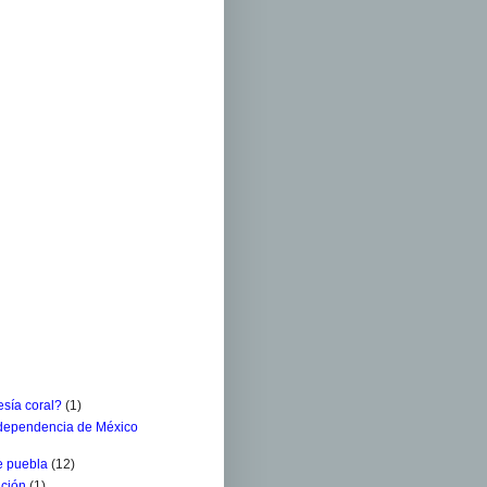
sía coral?
(1)
ndependencia de México
e puebla
(12)
ación
(1)