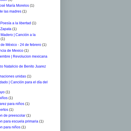
osé María Morelos
(1)
 de las madres
(1)
 Poesía a la libertad
(1)
 Zapata
(1)
 Madero | Canción a la
(1)
de México - 24 de febrero
(1)
ncia de Mexico
(1)
iembre | Revolucion mexicana
o Natalicio de Benito Juarez
 naciones unidas
(1)
ldado | Canción para el día del
ayo
(1)
niños
(1)
arez para niños
(1)
ertos
(1)
n de preescolar
(1)
n para escuela primaria
(1)
n para niños
(1)