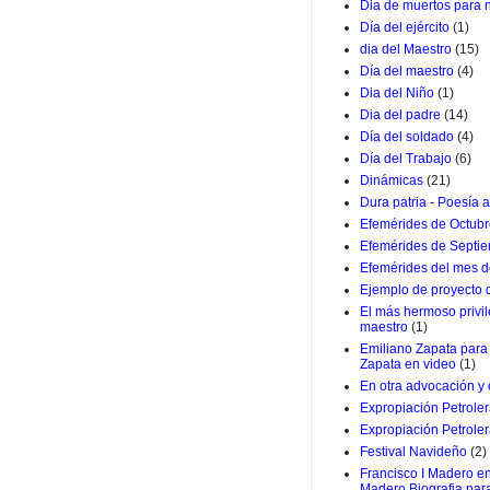
Dia de muertos para 
Día del ejército
(1)
dia del Maestro
(15)
Día del maestro
(4)
Dia del Niño
(1)
Dia del padre
(14)
Día del soldado
(4)
Día del Trabajo
(6)
Dinámicas
(21)
Dura patria - Poesía a
Efemérides de Octub
Efemérides de Septi
Efemérides del mes d
Ejemplo de proyecto
El más hermoso privil
maestro
(1)
Emiliano Zapata para 
Zapata en video
(1)
En otra advocación y
Expropiación Petrole
Expropiación Petroler
Festival Navideño
(2)
Francisco I Madero en
Madero Biografia par