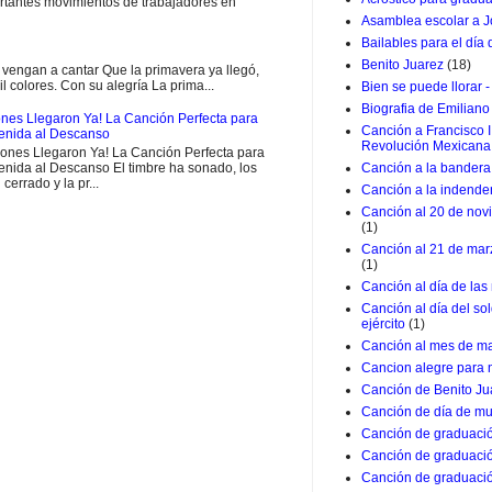
rtantes movimientos de trabajadores en
Asamblea escolar a J
Bailables para el día
Benito Juarez
(18)
engan a cantar Que la primavera ya llegó,
il colores. Con su alegría La prima...
Bien se puede llorar -
Biografia de Emiliano
nes Llegaron Ya! La Canción Perfecta para
Canción a Francisco I
venida al Descanso
Revolución Mexicana
ones Llegaron Ya! La Canción Perfecta para
enida al Descanso El timbre ha sonado, los
Canción a la bandera 
 cerrado y la pr...
Canción a la indende
Canción al 20 de nov
(1)
Canción al 21 de marz
(1)
Canción al día de las
Canción al día del so
ejército
(1)
Canción al mes de m
Cancion alegre para 
Canción de Benito Ju
Canción de día de mu
Canción de graduació
Canción de graduació
Canción de graduació