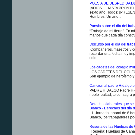
POESÍA DE DESPEDIDA D
¡ADIÓS… HASTA PRONTO ES
sexto año, Todos: ¡PRESENT
Hombres: Un año...
Poesía sobre el día del traba
“Trabajo de mi tierra” En m
manos que cada día constr
Discurso por el día del trab
Compañeros, maestros y co
recordar una fecha muy impo
solo...
Los cadetes del colegio milit
LOS CADETES DEL COLEGIO 
Son ejemplo de heroísmo y m
Canción al padre Hidalgo p
PADRE HIDALGO Padre Hidal
noble lealtad, te consagra p
Derechos laborales que se 
Blanco - Derechos del día d
1. Jornada laboral de 8 ho
Blanco, los trabajadores pod
Reseña de las Huelgas de 
Reseña: Huelgas de Canan