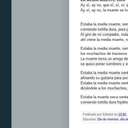
Ay sí, ay no, que sí, sí, si, 
Ay sí, ay no, la muerte se lo
Estaba la media muerte, sen
comiendo tortilla dura, para 
Al giro de mi compadre, toda
ahí viene la media muerte, n
Estaba la media muerte, sen
los muchachos de traviesos 
La muerte tenía un amigo de 
se quiso poner sombrero y el 
Estaba la media muerte sent
afinando su guitarra para po
Estaba la media muerte sen
diciéndole a los muchachos
Estaba la muerte seca senta
comiendo tortilla dura frijolito
Publicado por
Edward
en
10:30
Etiquetas:
Dia de muertos
,
día d