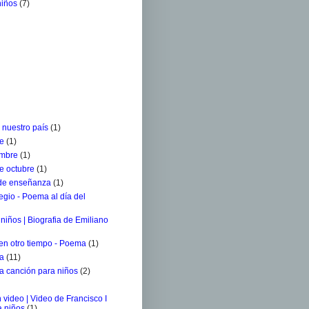
niños
(7)
 nuestro país
(1)
re
(1)
embre
(1)
e octubre
(1)
 de enseñanza
(1)
egio - Poema al día del
niños | Biografia de Emiliano
 en otro tiempo - Poema
(1)
ra
(11)
a canción para niños
(2)
 video | Video de Francisco I
a niños
(1)