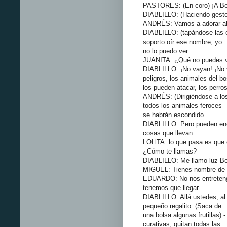
PASTORES: (En coro) ¡A Be
DIABLILLO: (Haciendo gesto
ANDRÉS: Vamos a adorar al 
DIABLILLO: (tapándose las o
soporto oír ese nombre, yo
no lo puedo ver.
JUANITA: ¿Qué no puedes v
DIABLILLO: ¡No vayan! ¡No 
peligros, los animales del b
los pueden atacar, los perro
ANDRÉS: (Dirigiéndose a los
todos los animales feroces
se habrán escondido.
DIABLILLO: Pero pueden enco
cosas que llevan.
LOLlTA: lo que pasa es que
¿Cómo te llamas?
DIABLILLO: Me llamo luz Be
MIGUEL: Tienes nombre de 
EDUARDO: No nos entretenga
tenemos que llegar.
DIABLILLO: Allá ustedes, al
pequeño regalito. (Saca de
una bolsa algunas frutillas) 
curativas, quitan todas las