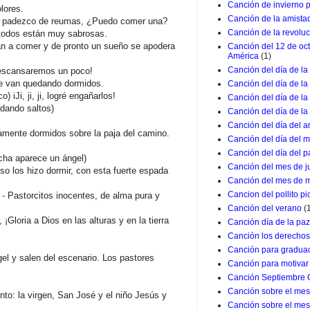
Canción de invierno 
lores.
Canción de la amista
o padezco de reumas, ¿Puedo comer una?
Canción de la revolu
todos están muy sabrosas.
an a comer y de pronto un sueño se apodera
Canción del 12 de oc
América
(1)
Canción del día de la
escansaremos un poco!
se van quedando dormidos.
Canción del día de la
 iJi, ji, ji, logré engañarlos!
Canción del día de l
 dando saltos)
Canción del día de la
Canción del día del a
amente dormidos sobre la paja del camino.
Canción del día del m
Canción del día del p
echa aparece un ángel)
Canción del mes de j
o los hizo dormir, con esta fuerte espada
Canción del mes de 
Cancion del pollito pio
) - Pastorcitos inocentes, de alma pura y
Canción del verano
(
 ¡Gloria a Dios en las alturas y en la tierra
Canción día de la paz
Canción los derechos
Canción para graduac
gel y salen del escenario. Los pastores
Canción para motivar 
Canción Septiembre 
Canción sobre el mes 
to: la virgen, San José y el niño Jesús y
Canción sobre el mes