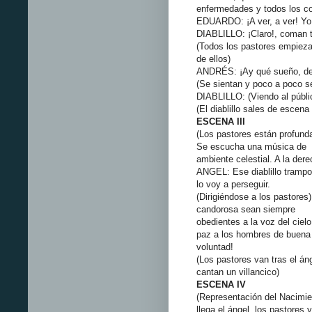
enfermedades y todos los co
EDUARDO: ¡A ver, a ver! Y
DIABLILLO: ¡Claro!, coman 
(Todos los pastores empiez
de ellos)
ANDRÉS: ¡Ay qué sueño, d
(Se sientan y poco a poco 
DIABLILLO: (Viendo al público)
(El diablillo sales de escena
ESCENA III
(Los pastores están profund
Se escucha una música de
ambiente celestial. A la der
ANGEL: Ese diablillo trampos
lo voy a perseguir.
(Dirigiéndose a los pastores
candorosa sean siempre
obedientes a la voz del cielo,
paz a los hombres de buena
voluntad!
(Los pastores van tras el án
cantan un villancico)
ESCENA IV
(Representación del Nacimien
llega el ángel, los pastores y