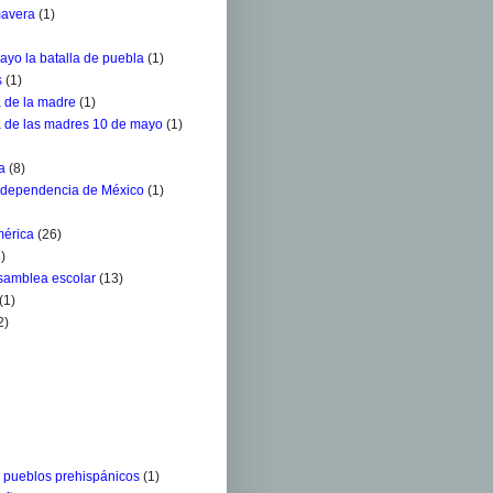
mavera
(1)
ayo la batalla de puebla
(1)
s
(1)
a de la madre
(1)
a de las madres 10 de mayo
(1)
a
(8)
ndependencia de México
(1)
mérica
(26)
)
Asamblea escolar
(13)
(1)
2)
s pueblos prehispánicos
(1)