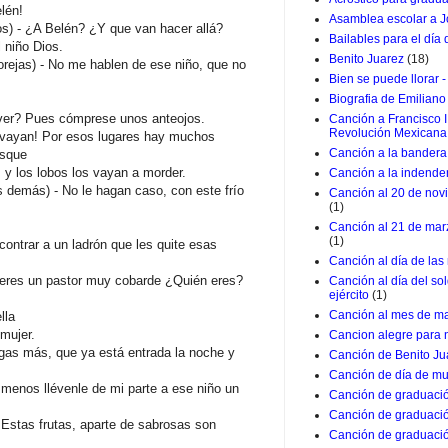
lén!
Asamblea escolar a J
s) - ¿A Belén? ¿Y que van hacer allá?
Bailables para el día
niño Dios.
Benito Juarez
(18)
rejas) - No me hablen de ese niño, que no
Bien se puede llorar -
Biografia de Emiliano
er? Pues cómprese unos anteojos.
Canción a Francisco I
Revolución Mexicana
vayan! Por esos lugares hay muchos
Canción a la bandera 
osque
s y los lobos los vayan a morder.
Canción a la indende
 demás) - No le hagan caso, con este frío
Canción al 20 de nov
(1)
Canción al 21 de marz
(1)
ntrar a un ladrón que les quite esas
Canción al día de las
 eres un pastor muy cobarde ¿Quién eres?
Canción al día del so
ejército
(1)
Canción al mes de m
lla
mujer.
Cancion alegre para 
s más, que ya está entrada la noche y
Canción de Benito Ju
Canción de día de mu
 menos llévenle de mi parte a ese niño un
Canción de graduació
Canción de graduació
- Estas frutas, aparte de sabrosas son
Canción de graduació