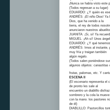
¡Nunca se había visto este pr
(Todos regresan a su lugar)
EDUARDO: ¿Y quién es ese
ANDRÉS: ¡El niño Dios! Ya l
Dios, que ha venido a la
tierra, el rey de todos noso
anunciaron nuestros abuelito
JUANITA: ¡Si, si! Ya recuer
MIGUEL: ¡Ah sí! Unos ángele
EDUARDO: ¿Y qué tenemos
ANDRÉS: Irnos al instante, 
muy fría y traigan también
algún regalo.
(Todos salen poniéndose su
algunos objetos: canastitas
frutas, palomas, etc. Y canta
ESCENA II
(El escenario representa el
de pronto les sale al
encuentro un diablillo disfr
sombrero y la cola la mueve
con la mano. los pastores no
de él)
DIABLILLO: Pastorcillos to