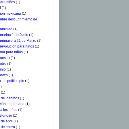
para niños
(1)
d
(1)
ción mexicana
(1)
tubre descubrimiento de
 amistad
(1)
 marina 1 de Junio
(1)
a primavera 21 de Marzo
(1)
 revolución para niños
(1)
mor para niños
(1)
aestro
(1)
adre
(1)
unio
(1)
marzo
(1)
 los pollitos pio
(1)
1)
(1)
 de losniños
(1)
ión de primaria
(1)
a los niños
(1)
Glorioso
(1)
de abril
(1)
 de enero
(1)