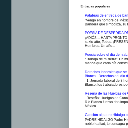
Entradas populares
Palabras de entrega de ban
"Vengo en nombre de México
Bandera que simboliza, su h
POESÍA DE DESPEDIDA D
¡ADIÓS… HASTA PRONTO ES
sexto año, Todos: ¡PRESENT
Hombres: Un año...
Poesía sobre el día del traba
“Trabajo de mi tierra” En m
manos que cada día constr
Derechos laborales que se 
Blanco - Derechos del día d
1. Jornada laboral de 8 ho
Blanco, los trabajadores pod
Reseña de las Huelgas de 
Reseña: Huelgas de Canan
Río Blanco fueron dos impo
México ...
Canción al padre Hidalgo p
PADRE HIDALGO Padre Hidal
noble lealtad, te consagra p