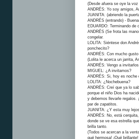
(Desde afuera se oye la voz 
ANDRÉS: Yo soy amigos, Andr
JUANITA: (abriendo la puert
ANDRÉS (entrando) - Buena
EDUARDO: Terminando de c
ANDRÉS (Se frota las manos)
congelar.
LOLlTA: Siéntese don Andrés
ponchecito?
ANDRÉS: Con mucho gusto
(Lolita le acerca un jarrita,
ANDRÉS: Vengo a invitarlos
MIGUEL: ¿A invitamos?
ANDRÉS: Si, hoy es noche d
LOLlTA: ¿Nochebuena?
ANDRÉS: Creí que ya lo sabí
porque el niño Dios ha nacid
y debemos llevarle regalos. 
par de zapatitos.
JUANITA: ¿Y esta muy lejo
ANDRÉS: No, está cerquita, 
donde se ve esa estrella qu
brilla tanto.
(Todos se acercan a la vent
qué hermosa! ¡Qué brillante!