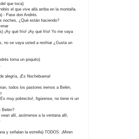
del que toca)
és el que vive allá arriba en la montaña.
a) - Pase don Andrés.
s noches, ¿Qué están haciendo?
enar
 ¡Ay qué frío! ¡Ay qué frío! Yo me vaya
, no se vaya usted a resfriar ¿Gusta un
 Andrés toma un poquito)
.
e alegría, ¡Es Nochebuena!
an, todos los pastores iremos a Belén,
o
¡Es muy pobrecito!, figúrense, no tiene ni un
s Belén?
vean allí, asómense a la ventana allí,
e
ana y señalan la estrella) TODOS: ¡Miren