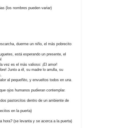
ñas (los nombres pueden variar)
carcha, duerme un niño, el más pobrecito
juguetes, está esperando un presente, el
l
a vez es el más valioso: ¡El amor!
re! Junto a él, su madre lo arrulla, su
,
alor al pequeñito, y envueltos todos en una
 que ojos humanos pudieran contemplar.
 dos pastorcitos dentro de un ambiente de
citos en la puerta)
 hora? (se levanta y se acerca a la puerta)