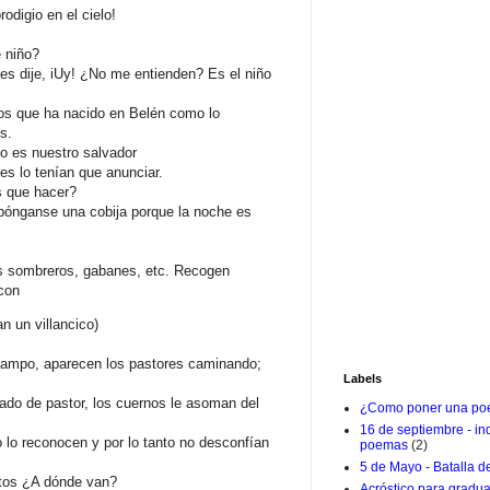
odigio en el cielo!
 niño?
es dije, iUy! ¿No me entienden? Es el niño
tros que ha nacido en Belén como lo
s.
do es nuestro salvador
s lo tenían que anunciar.
 que hacer?
pónganse una cobija porque la noche es
s sombreros, gabanes, etc. Recogen
 con
n un villancico)
 campo, aparecen los pastores caminando;
Labels
azado de pastor, los cuernos le asoman del
¿Como poner una poe
16 de septiembre - i
 lo reconocen y por lo tanto no desconfían
poemas
(2)
5 de Mayo - Batalla d
ntos ¿A dónde van?
Acróstico para gradu