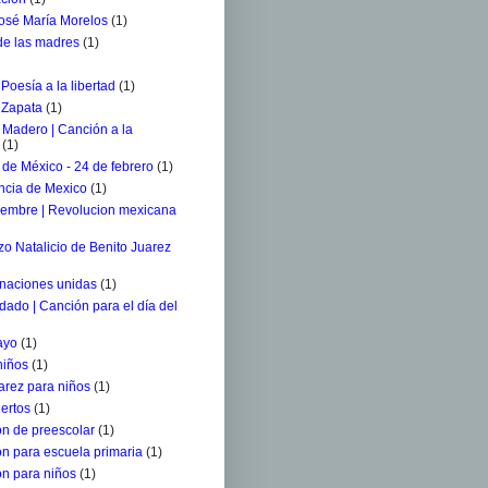
osé María Morelos
(1)
 de las madres
(1)
 Poesía a la libertad
(1)
 Zapata
(1)
 Madero | Canción a la
(1)
de México - 24 de febrero
(1)
ncia de Mexico
(1)
iembre | Revolucion mexicana
o Natalicio de Benito Juarez
 naciones unidas
(1)
ldado | Canción para el día del
ayo
(1)
niños
(1)
arez para niños
(1)
ertos
(1)
n de preescolar
(1)
n para escuela primaria
(1)
n para niños
(1)