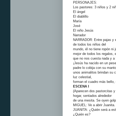
PERSONAJES:
Los pastores: 3 niños y 2 ni
El ángel
El diablillo
María
José
El niño Jesús
Narrador
NARRADOR: Entre pajas y es
de todos los niños del
mundo, él no tiene ropón ni 
mejor de todos los regalos, e
que no nos cuesta nada y a l
¡Jesús ha nacido en un peseb
padre lo cobija con su manto
unos animalitos brindan su c
luz celestial,
forman el cuadro más bello,
ESCENA I
(Aparecen dos pastorcitas y
hogar, sentados alrededor
de una mesita. Se oyen golpe
MIGUEL: Ve a abrir Juanita.
JUANITA: ¿Quién será a esta
¿Quién es?