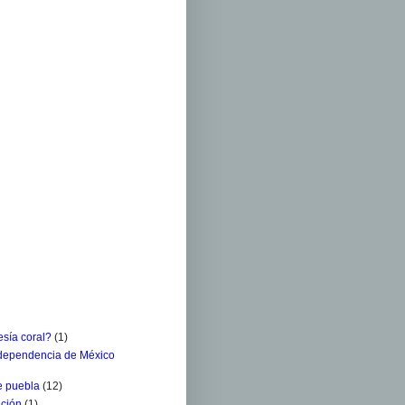
sía coral?
(1)
ndependencia de México
e puebla
(12)
ación
(1)