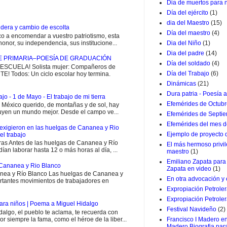
Dia de muertos para 
Día del ejército
(1)
dia del Maestro
(15)
dera y cambio de escolta
Día del maestro
(4)
 a encomendar a vuestro patriotismo, esta
onor, su independencia, sus institucione...
Dia del Niño
(1)
Dia del padre
(14)
E PRIMARIA–POESÍA DE GRADUACIÓN
Día del soldado
(4)
CUELA! Solista mujer: Compañeros de
Día del Trabajo
(6)
E! Todos: Un ciclo escolar hoy termina.
Dinámicas
(21)
Dura patria - Poesía a
jo - 1 de Mayo - El trabajo de mi tierra
Efemérides de Octub
i México querido, de montañas y de sol, hay
uyen un mundo mejor. Desde el campo ve...
Efemérides de Septi
Efemérides del mes d
exigieron en las huelgas de Cananea y Rio
Ejemplo de proyecto
el trabajo
ras Antes de las huelgas de Cananea y Río
El más hermoso privil
ían laborar hasta 12 o más horas al día, ...
maestro
(1)
Emiliano Zapata para 
Cananea y Rio Blanco
Zapata en video
(1)
ea y Río Blanco Las huelgas de Cananea y
En otra advocación y
rtantes movimientos de trabajadores en
Expropiación Petrole
Expropiación Petroler
ara niños | Poema a Miguel Hidalgo
Festival Navideño
(2)
go, el pueblo te aclama, te recuerda con
or siempre la fama, como el héroe de la liber...
Francisco I Madero en
Madero Biografia par