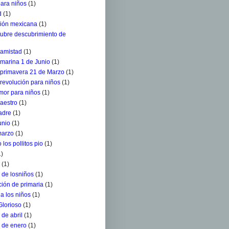
para niños
(1)
d
(1)
ción mexicana
(1)
tubre descubrimiento de
 amistad
(1)
 marina 1 de Junio
(1)
a primavera 21 de Marzo
(1)
 revolución para niños
(1)
mor para niños
(1)
aestro
(1)
adre
(1)
unio
(1)
marzo
(1)
 los pollitos pio
(1)
1)
(1)
 de losniños
(1)
ión de primaria
(1)
a los niños
(1)
Glorioso
(1)
de abril
(1)
 de enero
(1)