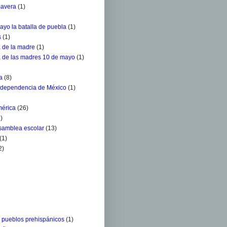
mavera
(1)
ayo la batalla de puebla
(1)
s
(1)
a de la madre
(1)
a de las madres 10 de mayo
(1)
a
(8)
ndependencia de México
(1)
mérica
(26)
)
Asamblea escolar
(13)
(1)
2)
s pueblos prehispánicos
(1)