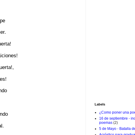
upe
er.
erta!
iciones!
uerta!,
es!
ndo
Labels
¿Como poner una poe
endo
16 de septiembre - i
poemas
(2)
l.
5 de Mayo - Batalla d
Acróstico para gradu