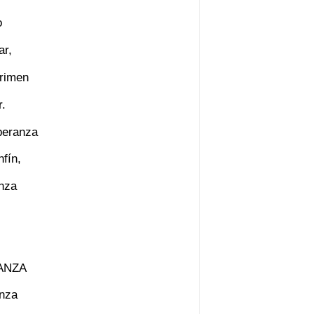
o
ar,
crimen
r.
peranza
nfín,
anza
ANZA
anza