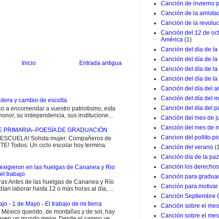
Canción de invierno 
Canción de la amista
Canción de la revolu
Canción del 12 de oc
América
(1)
Canción del día de la
Canción del día de la
Inicio
Entrada antigua
Canción del día de l
Canción del día de la
Canción del día del a
Canción del día del m
dera y cambio de escolta
Canción del día del p
 a encomendar a vuestro patriotismo, esta
onor, su independencia, sus institucione...
Canción del mes de j
Canción del mes de 
E PRIMARIA–POESÍA DE GRADUACIÓN
Cancion del pollito pio
CUELA! Solista mujer: Compañeros de
E! Todos: Un ciclo escolar hoy termina.
Canción del verano
(
Canción día de la paz
Canción los derechos
exigieron en las huelgas de Cananea y Rio
el trabajo
Canción para graduac
ras Antes de las huelgas de Cananea y Río
Canción para motivar 
ían laborar hasta 12 o más horas al día, ...
Canción Septiembre 
jo - 1 de Mayo - El trabajo de mi tierra
Canción sobre el mes 
i México querido, de montañas y de sol, hay
Canción sobre el mes
uyen un mundo mejor. Desde el campo ve...