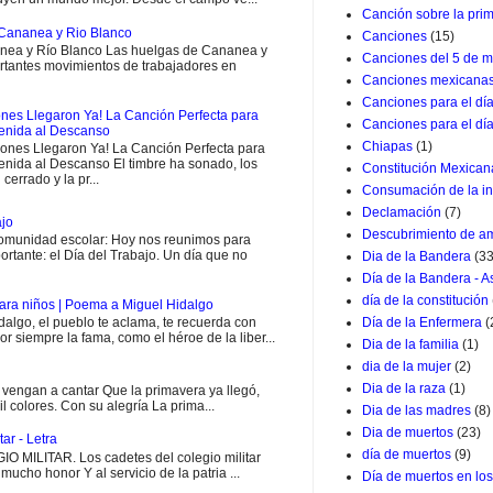
Canción sobre la pri
Cananea y Rio Blanco
Canciones
(15)
ea y Río Blanco Las huelgas de Cananea y
Canciones del 5 de m
rtantes movimientos de trabajadores en
Canciones mexicana
Canciones para el dí
nes Llegaron Ya! La Canción Perfecta para
Canciones para el dí
venida al Descanso
Chiapas
(1)
ones Llegaron Ya! La Canción Perfecta para
enida al Descanso El timbre ha sonado, los
Constitución Mexican
 cerrado y la pr...
Consumación de la i
Declamación
(7)
ajo
Descubrimiento de a
munidad escolar: Hoy nos reunimos para
rtante: el Día del Trabajo. Un día que no
Dia de la Bandera
(33
Día de la Bandera - 
día de la constitución
ara niños | Poema a Miguel Hidalgo
Día de la Enfermera
(
go, el pueblo te aclama, te recuerda con
or siempre la fama, como el héroe de la liber...
Dia de la familia
(1)
dia de la mujer
(2)
Dia de la raza
(1)
engan a cantar Que la primavera ya llegó,
il colores. Con su alegría La prima...
Dia de las madres
(8)
Dia de muertos
(23)
ar - Letra
día de muertos
(9)
MILITAR. Los cadetes del colegio militar
ucho honor Y al servicio de la patria ...
Día de muertos en lo