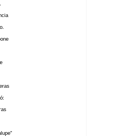
,
ncia
o.
pone
ne
eras
ó:
ras
alupe”