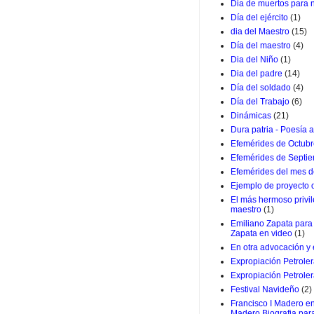
Dia de muertos para 
Día del ejército
(1)
dia del Maestro
(15)
Día del maestro
(4)
Dia del Niño
(1)
Dia del padre
(14)
Día del soldado
(4)
Día del Trabajo
(6)
Dinámicas
(21)
Dura patria - Poesía a
Efemérides de Octub
Efemérides de Septi
Efemérides del mes d
Ejemplo de proyecto
El más hermoso privil
maestro
(1)
Emiliano Zapata para 
Zapata en video
(1)
En otra advocación y
Expropiación Petrole
Expropiación Petroler
Festival Navideño
(2)
Francisco I Madero en
Madero Biografia par