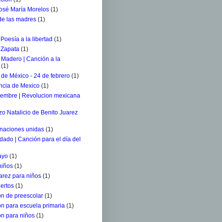
osé María Morelos
(1)
 de las madres
(1)
 Poesía a la libertad
(1)
 Zapata
(1)
 Madero | Canción a la
(1)
de México - 24 de febrero
(1)
ncia de Mexico
(1)
iembre | Revolucion mexicana
o Natalicio de Benito Juarez
 naciones unidas
(1)
ldado | Canción para el día del
ayo
(1)
niños
(1)
arez para niños
(1)
ertos
(1)
n de preescolar
(1)
n para escuela primaria
(1)
n para niños
(1)