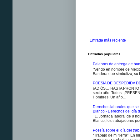
Entrada más reciente
Entradas populares
Palabras de entrega de ban
"Vengo en nombre de México
Bandera que simboliza, su h
POESÍA DE DESPEDIDA D
¡ADIÓS… HASTA PRONTO ES
sexto año, Todos: ¡PRESENT
Hombres: Un año...
Derechos laborales que se 
Blanco - Derechos del día d
1. Jornada laboral de 8 ho
Blanco, los trabajadores pod
Poesía sobre el día del traba
“Trabajo de mi tierra” En m
manos que cada día constr