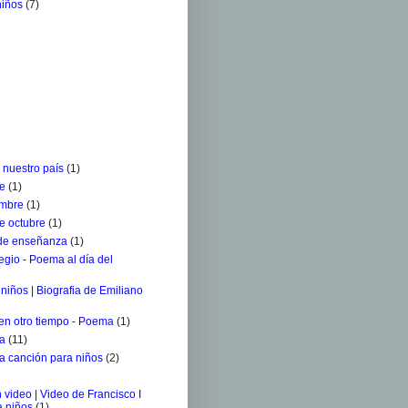
niños
(7)
 nuestro país
(1)
re
(1)
embre
(1)
e octubre
(1)
 de enseñanza
(1)
egio - Poema al día del
niños | Biografia de Emiliano
 en otro tiempo - Poema
(1)
ra
(11)
a canción para niños
(2)
 video | Video de Francisco I
a niños
(1)