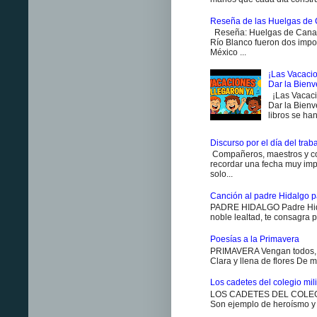
Reseña de las Huelgas de 
Reseña: Huelgas de Canan
Río Blanco fueron dos impo
México ...
¡Las Vacacio
Dar la Bien
¡Las Vacaci
Dar la Bienv
libros se han
Discurso por el día del trab
Compañeros, maestros y co
recordar una fecha muy impo
solo...
Canción al padre Hidalgo p
PADRE HIDALGO Padre Hidal
noble lealtad, te consagra p
Poesías a la Primavera
PRIMAVERA Vengan todos, v
Clara y llena de flores De m
Los cadetes del colegio milit
LOS CADETES DEL COLEGIO 
Son ejemplo de heroísmo y m