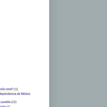
sía coral?
(1)
ndependencia de México
e puebla
(12)
ación
(1)