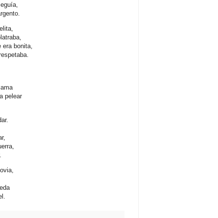
seguía,
rgento.
lita,
latraba,
 era bonita,
respetaba.
llama
a pelear
ar.
ar,
erra,
.
novia,
seda
el.