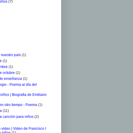
niños
(7)
 nuestro país
(1)
re
(1)
embre
(1)
e octubre
(1)
 de enseñanza
(1)
egio - Poema al día del
niños | Biografia de Emiliano
 en otro tiempo - Poema
(1)
ra
(11)
a canción para niños
(2)
 video | Video de Francisco I
a niños
(1)