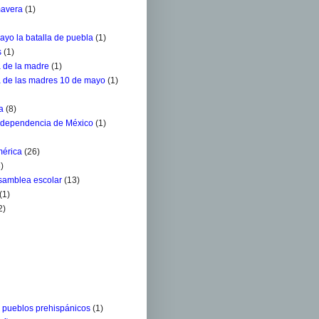
mavera
(1)
ayo la batalla de puebla
(1)
s
(1)
a de la madre
(1)
a de las madres 10 de mayo
(1)
a
(8)
ndependencia de México
(1)
mérica
(26)
)
Asamblea escolar
(13)
(1)
2)
s pueblos prehispánicos
(1)