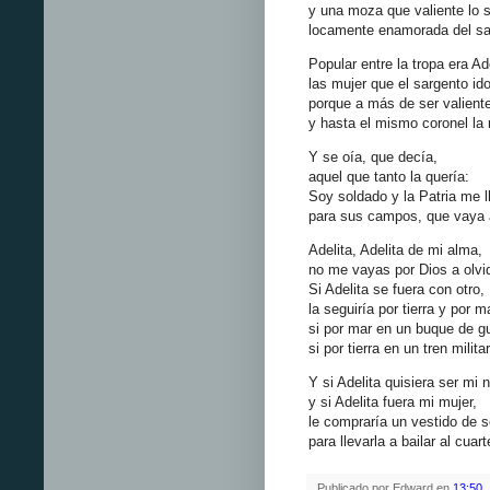
y una moza que valiente lo 
locamente enamorada del sa
Popular entre la tropa era Ade
las mujer que el sargento ido
porque a más de ser valiente
y hasta el mismo coronel la 
Y se oía, que decía,
aquel que tanto la quería:
Soy soldado y la Patria me 
para sus campos, que vaya 
Adelita, Adelita de mi alma,
no me vayas por Dios a olvid
Si Adelita se fuera con otro,
la seguiría por tierra y por m
si por mar en un buque de gu
si por tierra en un tren militar
Y si Adelita quisiera ser mi 
y si Adelita fuera mi mujer,
le compraría un vestido de 
para llevarla a bailar al cuart
Publicado por
Edward
en
13:50