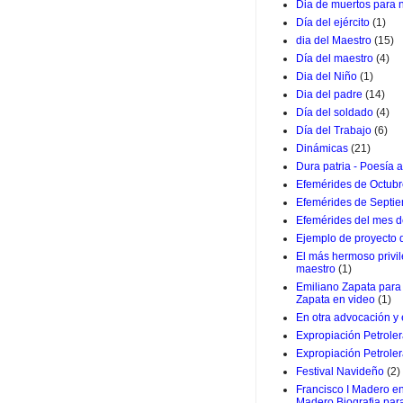
Dia de muertos para 
Día del ejército
(1)
dia del Maestro
(15)
Día del maestro
(4)
Dia del Niño
(1)
Dia del padre
(14)
Día del soldado
(4)
Día del Trabajo
(6)
Dinámicas
(21)
Dura patria - Poesía a
Efemérides de Octub
Efemérides de Septi
Efemérides del mes d
Ejemplo de proyecto
El más hermoso privil
maestro
(1)
Emiliano Zapata para 
Zapata en video
(1)
En otra advocación y
Expropiación Petrole
Expropiación Petroler
Festival Navideño
(2)
Francisco I Madero en
Madero Biografia par