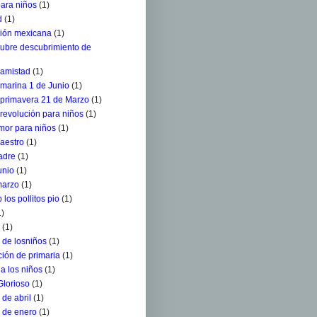
para niños
(1)
d
(1)
ción mexicana
(1)
tubre descubrimiento de
 amistad
(1)
 marina 1 de Junio
(1)
a primavera 21 de Marzo
(1)
 revolución para niños
(1)
mor para niños
(1)
aestro
(1)
adre
(1)
unio
(1)
marzo
(1)
 los pollitos pio
(1)
1)
(1)
 de losniños
(1)
ión de primaria
(1)
a los niños
(1)
Glorioso
(1)
de abril
(1)
 de enero
(1)