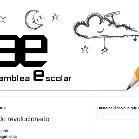
2012
Busca aquí abajo lo que 
ido revolucionario
rranía
egimiento