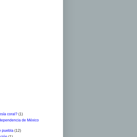
sía coral?
(1)
ndependencia de México
e puebla
(12)
ación
(1)