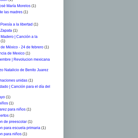
osé María Morelos
(1)
 de las madres
(1)
 Poesía a la libertad
(1)
 Zapata
(1)
 Madero | Canción a la
(1)
de México - 24 de febrero
(1)
ncia de Mexico
(1)
iembre | Revolucion mexicana
o Natalicio de Benito Juarez
 naciones unidas
(1)
ldado | Canción para el día del
ayo
(1)
niños
(1)
arez para niños
(1)
ertos
(1)
n de preescolar
(1)
n para escuela primaria
(1)
n para niños
(1)