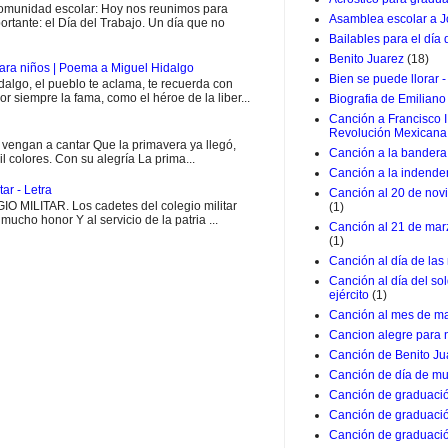
munidad escolar: Hoy nos reunimos para
Asamblea escolar a J
rtante: el Día del Trabajo. Un día que no
Bailables para el día
Benito Juarez
(18)
ara niños | Poema a Miguel Hidalgo
Bien se puede llorar -
go, el pueblo te aclama, te recuerda con
or siempre la fama, como el héroe de la liber...
Biografia de Emiliano
Canción a Francisco I
Revolución Mexicana
engan a cantar Que la primavera ya llegó,
Canción a la bandera 
il colores. Con su alegría La prima...
Canción a la indende
ar - Letra
Canción al 20 de nov
MILITAR. Los cadetes del colegio militar
(1)
ucho honor Y al servicio de la patria ...
Canción al 21 de marz
(1)
Canción al día de las
Canción al día del so
ejército
(1)
Canción al mes de m
Cancion alegre para 
Canción de Benito Ju
Canción de día de mu
Canción de graduació
Canción de graduació
Canción de graduació