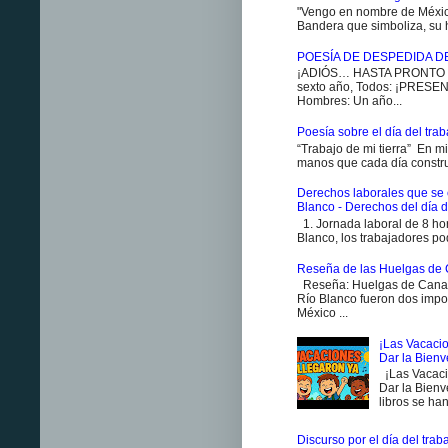
"Vengo en nombre de México
Bandera que simboliza, su h
POESÍA DE DESPEDIDA D
¡ADIÓS… HASTA PRONTO ES
sexto año, Todos: ¡PRESENT
Hombres: Un año...
Poesía sobre el día del traba
“Trabajo de mi tierra” En m
manos que cada día constr
Derechos laborales que se 
Blanco - Derechos del día d
1. Jornada laboral de 8 ho
Blanco, los trabajadores pod
Reseña de las Huelgas de 
Reseña: Huelgas de Canan
Río Blanco fueron dos impo
México ...
¡Las Vacacio
Dar la Bien
¡Las Vacaci
Dar la Bienv
libros se han
Discurso por el día del trab