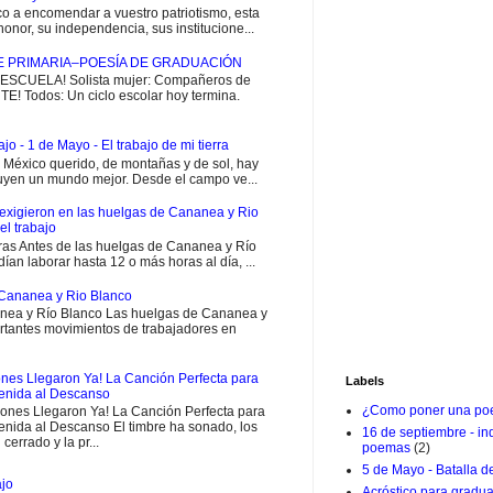
 a encomendar a vuestro patriotismo, esta
onor, su independencia, sus institucione...
E PRIMARIA–POESÍA DE GRADUACIÓN
CUELA! Solista mujer: Compañeros de
E! Todos: Un ciclo escolar hoy termina.
jo - 1 de Mayo - El trabajo de mi tierra
i México querido, de montañas y de sol, hay
uyen un mundo mejor. Desde el campo ve...
exigieron en las huelgas de Cananea y Rio
el trabajo
ras Antes de las huelgas de Cananea y Río
ían laborar hasta 12 o más horas al día, ...
Cananea y Rio Blanco
ea y Río Blanco Las huelgas de Cananea y
rtantes movimientos de trabajadores en
nes Llegaron Ya! La Canción Perfecta para
Labels
venida al Descanso
¿Como poner una poe
ones Llegaron Ya! La Canción Perfecta para
enida al Descanso El timbre ha sonado, los
16 de septiembre - i
 cerrado y la pr...
poemas
(2)
5 de Mayo - Batalla d
ajo
Acróstico para gradu