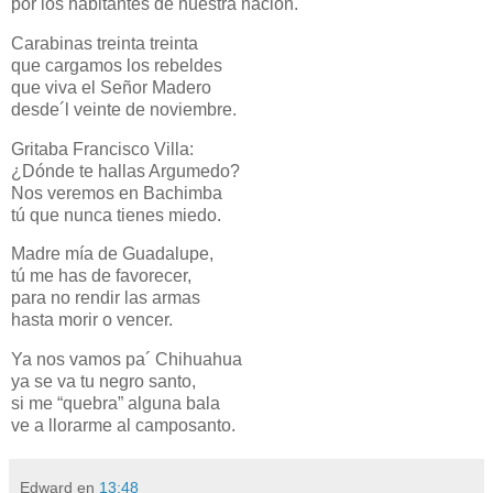
por los habitantes de nuestra nación.
Carabinas treinta treinta
que cargamos los rebeldes
que viva el Señor Madero
desde´l veinte de noviembre.
Gritaba Francisco Villa:
¿Dónde te hallas Argumedo?
Nos veremos en Bachimba
tú que nunca tienes miedo.
Madre mía de Guadalupe,
tú me has de favorecer,
para no rendir las armas
hasta morir o vencer.
Ya nos vamos pa´ Chihuahua
ya se va tu negro santo,
si me “quebra” alguna bala
ve a llorarme al camposanto.
Edward
en
13:48