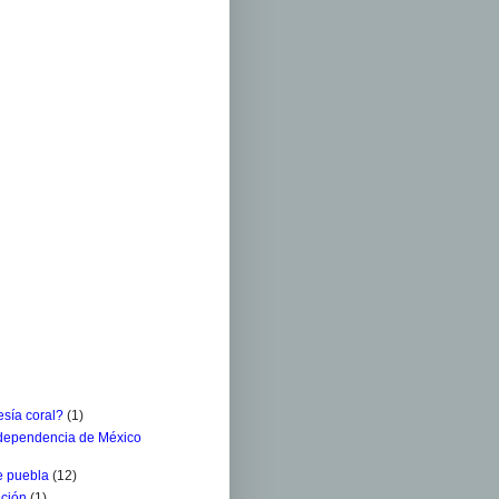
sía coral?
(1)
ndependencia de México
e puebla
(12)
ación
(1)