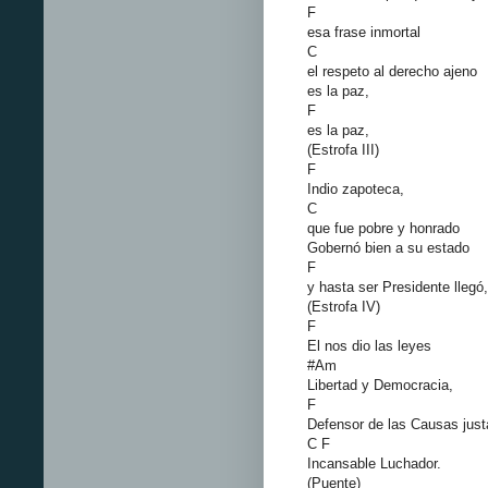
F
esa frase inmortal
C
el respeto al derecho ajeno
es la paz,
F
es la paz,
(Estrofa III)
F
Indio zapoteca,
C
que fue pobre y honrado
Gobernó bien a su estado
F
y hasta ser Presidente llegó,
(Estrofa IV)
F
El nos dio las leyes
#Am
Libertad y Democracia,
F
Defensor de las Causas just
C F
Incansable Luchador.
(Puente)