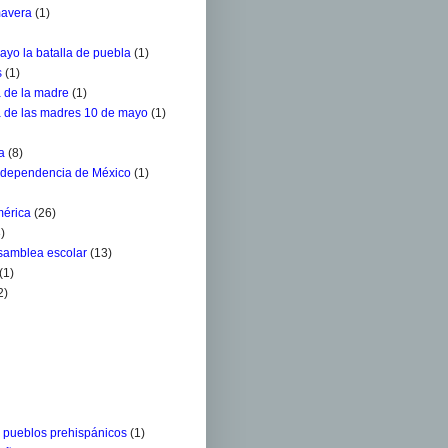
mavera
(1)
ayo la batalla de puebla
(1)
s
(1)
a de la madre
(1)
a de las madres 10 de mayo
(1)
a
(8)
ndependencia de México
(1)
mérica
(26)
)
Asamblea escolar
(13)
(1)
2)
s pueblos prehispánicos
(1)