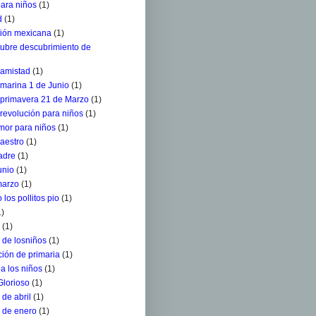
para niños
(1)
d
(1)
ción mexicana
(1)
tubre descubrimiento de
 amistad
(1)
 marina 1 de Junio
(1)
a primavera 21 de Marzo
(1)
 revolución para niños
(1)
mor para niños
(1)
aestro
(1)
adre
(1)
unio
(1)
marzo
(1)
 los pollitos pio
(1)
1)
(1)
 de losniños
(1)
ión de primaria
(1)
a los niños
(1)
Glorioso
(1)
de abril
(1)
 de enero
(1)