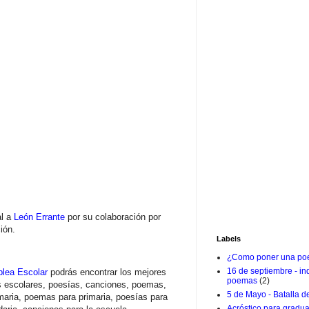
al a
León Errante
por su colaboración por
ión.
Labels
¿Como poner una poe
16 de septiembre - i
lea Escolar
podrás encontrar los mejores
poemas
(2)
s escolares, poesías, canciones, poemas,
5 de Mayo - Batalla d
maria, poemas para primaria, poesías para
Acróstico para gradu