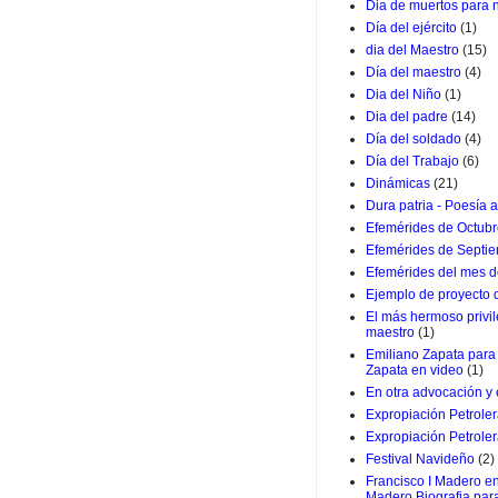
Dia de muertos para 
Día del ejército
(1)
dia del Maestro
(15)
Día del maestro
(4)
Dia del Niño
(1)
Dia del padre
(14)
Día del soldado
(4)
Día del Trabajo
(6)
Dinámicas
(21)
Dura patria - Poesía a
Efemérides de Octub
Efemérides de Septi
Efemérides del mes d
Ejemplo de proyecto
El más hermoso privil
maestro
(1)
Emiliano Zapata para 
Zapata en video
(1)
En otra advocación y
Expropiación Petrole
Expropiación Petroler
Festival Navideño
(2)
Francisco I Madero en
Madero Biografia par