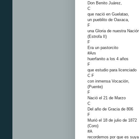
Don Benito Juárez,
C
que nació en Guelatao,
un pueblito de Oaxaca,
F
una Gloria de nuestra Nació
(Estrofa II)
F
Era un pastorcito
#Am
huerfanito a los 4 años
F
que estudio para licenciado
C F
con inmensa Vocación,
(Puente)
F
Nació el 21 de Marzo
C
Del año de Gracia de 806
F
Murió el 18 de julio de 1872
(Coro)
#A
recordemos por que es suya