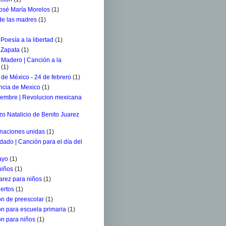
osé María Morelos
(1)
 de las madres
(1)
 Poesía a la libertad
(1)
 Zapata
(1)
 Madero | Canción a la
(1)
de México - 24 de febrero
(1)
ncia de Mexico
(1)
iembre | Revolucion mexicana
o Natalicio de Benito Juarez
 naciones unidas
(1)
ldado | Canción para el día del
ayo
(1)
niños
(1)
arez para niños
(1)
ertos
(1)
n de preescolar
(1)
n para escuela primaria
(1)
n para niños
(1)