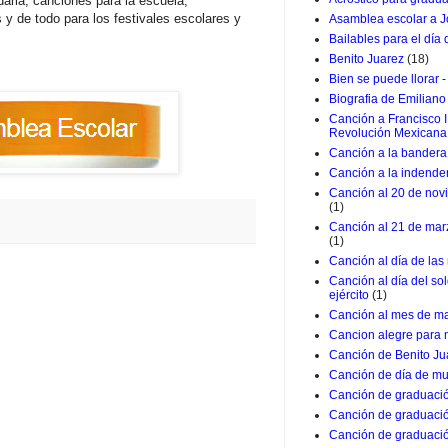
daria, canciones para la escuela,
 y de todo para los festivales escolares y
Asamblea escolar a J
Bailables para el día
Benito Juarez
(18)
Bien se puede llorar -
Biografia de Emiliano
Canción a Francisco I
Revolución Mexicana
Canción a la bandera 
Canción a la indende
Canción al 20 de nov
(1)
Canción al 21 de marz
(1)
Canción al día de las
Canción al día del so
ejército
(1)
Canción al mes de m
Cancion alegre para 
Canción de Benito Ju
Canción de día de mu
Canción de graduació
Canción de graduació
Canción de graduació