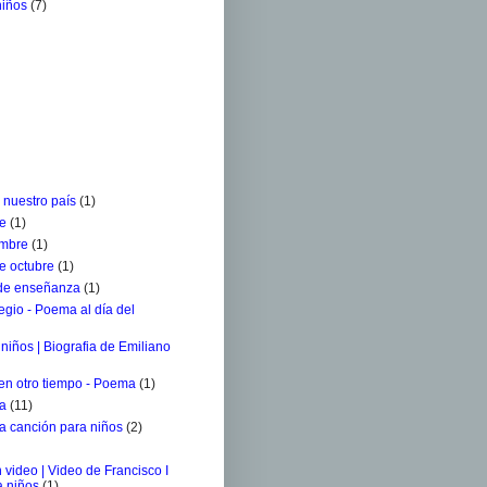
niños
(7)
 nuestro país
(1)
re
(1)
embre
(1)
e octubre
(1)
 de enseñanza
(1)
egio - Poema al día del
niños | Biografia de Emiliano
 en otro tiempo - Poema
(1)
ra
(11)
a canción para niños
(2)
 video | Video de Francisco I
a niños
(1)