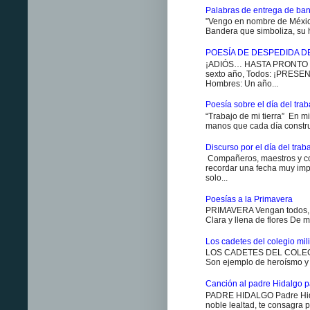
Palabras de entrega de ban
"Vengo en nombre de México
Bandera que simboliza, su h
POESÍA DE DESPEDIDA D
¡ADIÓS… HASTA PRONTO ES
sexto año, Todos: ¡PRESENT
Hombres: Un año...
Poesía sobre el día del traba
“Trabajo de mi tierra” En m
manos que cada día constr
Discurso por el día del trab
Compañeros, maestros y co
recordar una fecha muy impo
solo...
Poesías a la Primavera
PRIMAVERA Vengan todos, v
Clara y llena de flores De m
Los cadetes del colegio milit
LOS CADETES DEL COLEGIO 
Son ejemplo de heroísmo y m
Canción al padre Hidalgo p
PADRE HIDALGO Padre Hidal
noble lealtad, te consagra p