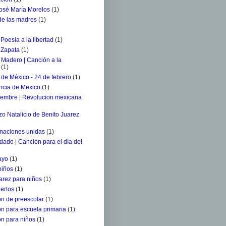
osé María Morelos
(1)
 de las madres
(1)
 Poesía a la libertad
(1)
 Zapata
(1)
 Madero | Canción a la
(1)
de México - 24 de febrero
(1)
ncia de Mexico
(1)
iembre | Revolucion mexicana
o Natalicio de Benito Juarez
 naciones unidas
(1)
ldado | Canción para el día del
ayo
(1)
niños
(1)
arez para niños
(1)
ertos
(1)
n de preescolar
(1)
n para escuela primaria
(1)
n para niños
(1)