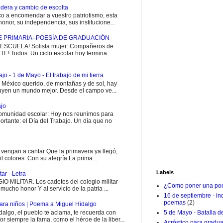
dera y cambio de escolta
 a encomendar a vuestro patriotismo, esta
onor, su independencia, sus institucione...
E PRIMARIA–POESÍA DE GRADUACIÓN
CUELA! Solista mujer: Compañeros de
E! Todos: Un ciclo escolar hoy termina.
jo - 1 de Mayo - El trabajo de mi tierra
i México querido, de montañas y de sol, hay
uyen un mundo mejor. Desde el campo ve...
ajo
munidad escolar: Hoy nos reunimos para
rtante: el Día del Trabajo. Un día que no
engan a cantar Que la primavera ya llegó,
il colores. Con su alegría La prima...
Labels
ar - Letra
MILITAR. Los cadetes del colegio militar
¿Como poner una poe
ucho honor Y al servicio de la patria ...
16 de septiembre - i
poemas
(2)
ara niños | Poema a Miguel Hidalgo
go, el pueblo te aclama, te recuerda con
5 de Mayo - Batalla d
or siempre la fama, como el héroe de la liber...
Acróstico para gradu