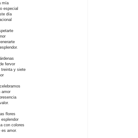
a mía
o especial
ste día
cional
spetarte
nor
venerarte
esplendor.
Cárdenas
e fervor
 treinta y siete
nor
 celebramos
n amor
 presencia
alor.
las flores
 esplendor
a con colores
e es amor.