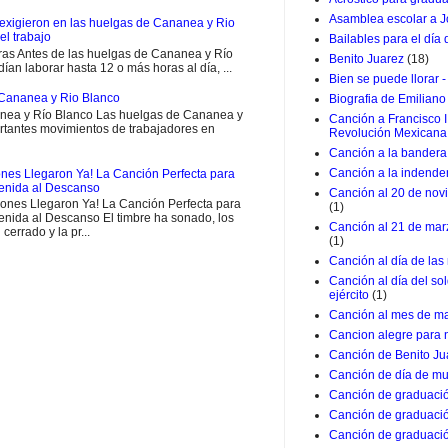
Asamblea escolar a J
exigieron en las huelgas de Cananea y Rio
el trabajo
Bailables para el día
ras Antes de las huelgas de Cananea y Río
Benito Juarez
(18)
ían laborar hasta 12 o más horas al día, ...
Bien se puede llorar -
Cananea y Rio Blanco
Biografia de Emiliano
ea y Río Blanco Las huelgas de Cananea y
Canción a Francisco I
rtantes movimientos de trabajadores en
Revolución Mexicana
Canción a la bandera 
Canción a la indende
nes Llegaron Ya! La Canción Perfecta para
venida al Descanso
Canción al 20 de nov
ones Llegaron Ya! La Canción Perfecta para
(1)
enida al Descanso El timbre ha sonado, los
Canción al 21 de marz
 cerrado y la pr...
(1)
Canción al día de las
Canción al día del so
ejército
(1)
Canción al mes de m
Cancion alegre para 
Canción de Benito Ju
Canción de día de mu
Canción de graduació
Canción de graduació
Canción de graduació