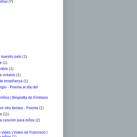
niños
(7)
 nuestro país
(1)
re
(1)
embre
(1)
e octubre
(1)
 de enseñanza
(1)
egio - Poema al día del
niños | Biografia de Emiliano
 en otro tiempo - Poema
(1)
ra
(11)
a canción para niños
(2)
 video | Video de Francisco I
a niños
(1)