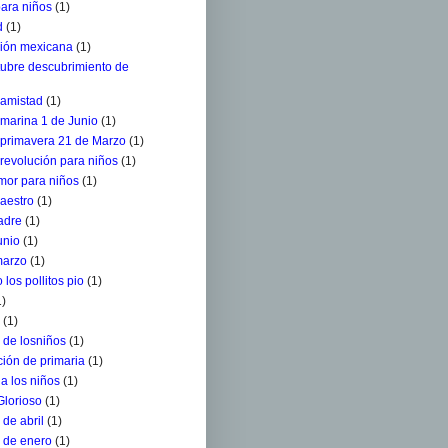
para niños
(1)
d
(1)
ción mexicana
(1)
tubre descubrimiento de
 amistad
(1)
 marina 1 de Junio
(1)
a primavera 21 de Marzo
(1)
 revolución para niños
(1)
mor para niños
(1)
aestro
(1)
adre
(1)
unio
(1)
marzo
(1)
 los pollitos pio
(1)
1)
(1)
 de losniños
(1)
ión de primaria
(1)
a los niños
(1)
Glorioso
(1)
de abril
(1)
 de enero
(1)