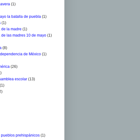
mavera
(1)
ayo la batalla de puebla
(1)
s
(1)
a de la madre
(1)
a de las madres 10 de mayo
(1)
a
(8)
ndependencia de México
(1)
mérica
(26)
)
Asamblea escolar
(13)
(1)
2)
s pueblos prehispánicos
(1)