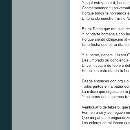
Y aquí estoy ante ti, bander
Conmemorando tu aniversari
Porque todos te honramos e
Entonando nuestro Himno Na
Es mi Patria que me pide re
Y brindarte homenaje con ho
Porque siento obligación al 
Este fecha que es tu día en 
Y el héroe, general Lázaro 
Deslumbrado su conciencia d
El veinticuatro de febrero del
Establece este día en tu ho
Desde entonces con orgullo
Todos juntos en la patria co
La milicia que erguida en tu
Y nosotros que sabemos tu v
Veinticuatro de febrero, que 
Formen arco y se rieguen en
Que mi patria se engrandezc
Los colores de mi lábaro qu