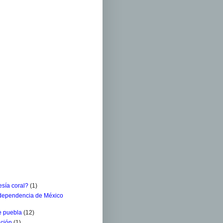
sía coral?
(1)
ndependencia de México
e puebla
(12)
ación
(1)