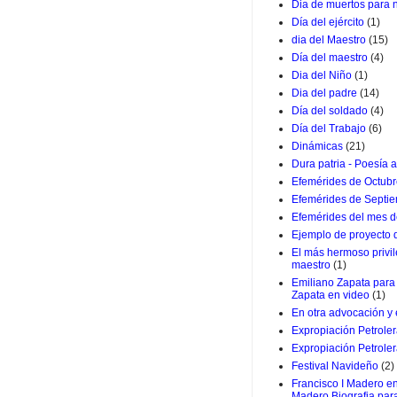
Dia de muertos para 
Día del ejército
(1)
dia del Maestro
(15)
Día del maestro
(4)
Dia del Niño
(1)
Dia del padre
(14)
Día del soldado
(4)
Día del Trabajo
(6)
Dinámicas
(21)
Dura patria - Poesía a
Efemérides de Octub
Efemérides de Septi
Efemérides del mes d
Ejemplo de proyecto
El más hermoso privil
maestro
(1)
Emiliano Zapata para 
Zapata en video
(1)
En otra advocación y
Expropiación Petrole
Expropiación Petroler
Festival Navideño
(2)
Francisco I Madero en
Madero Biografia par