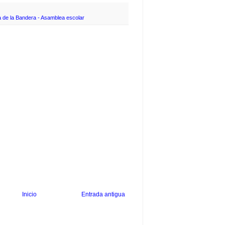
a de la Bandera - Asamblea escolar
Inicio
Entrada antigua