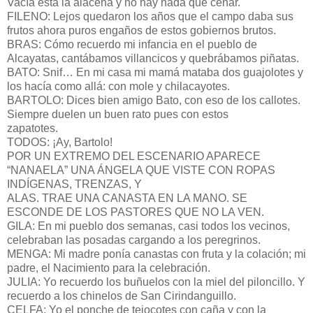
Vacía está la alacena y no hay nada que cenar.
FILENO: Lejos quedaron los años que el campo daba sus
frutos ahora puros engaños de estos gobiernos brutos.
BRAS: Cómo recuerdo mi infancia en el pueblo de
Alcayatas, cantábamos villancicos y quebrábamos piñatas.
BATO: Snif… En mi casa mi mamá mataba dos guajolotes y
los hacía como allá: con mole y chilacayotes.
BARTOLO: Dices bien amigo Bato, con eso de los callotes.
Siempre duelen un buen rato pues con estos
zapatotes.
TODOS: ¡Ay, Bartolo!
POR UN EXTREMO DEL ESCENARIO APARECE
“NANAELA” UNA ÁNGELA QUE VISTE CON ROPAS
INDÍGENAS, TRENZAS, Y
ALAS. TRAE UNA CANASTA EN LA MANO. SE
ESCONDE DE LOS PASTORES QUE NO LA VEN.
GILA: En mi pueblo dos semanas, casi todos los vecinos,
celebraban las posadas cargando a los peregrinos.
MENGA: Mi madre ponía canastas con fruta y la colación; mi
padre, el Nacimiento para la celebración.
JULIA: Yo recuerdo los buñuelos con la miel del piloncillo. Y
recuerdo a los chinelos de San Cirindanguillo.
CELFA: Yo el ponche de tejocotes con caña y con la