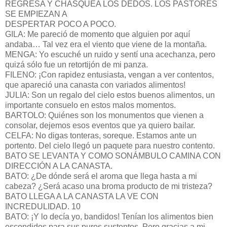
REGRESA Y CHASQUEA LOS DEDOS. LOS PASTORES
SE EMPIEZAN A
DESPERTAR POCO A POCO.
GILA: Me pareció de momento que alguien por aquí
andaba… Tal vez era el viento que viene de la montaña.
MENGA: Yo escuché un ruido y sentí una acechanza, pero
quizá sólo fue un retortijón de mi panza.
FILENO: ¡Con rapidez entusiasta, vengan a ver contentos,
que apareció una canasta con variados alimentos!
JULIA: Son un regalo del cielo estos buenos alimentos, un
importante consuelo en estos malos momentos.
BARTOLO: Quiénes son los monumentos que vienen a
consolar, dejemos esos eventos que ya quiero bailar.
CELFA: No digas tonteras, soreque. Estamos ante un
portento. Del cielo llegó un paquete para nuestro contento.
BATO SE LEVANTA Y COMO SONÁMBULO CAMINA CON
DIRECCIÓN A LA CANASTA.
BATO: ¿De dónde será el aroma que llega hasta a mi
cabeza? ¿Será acaso una broma producto de mi tristeza?
BATO LLEGA A LA CANASTA LA VE CON
INCREDULIDAD. 10
BATO: ¡Y lo decía yo, bandidos! Tenían los alimentos bien
escondidos para sus puros sustentos. Pero gracias a mi