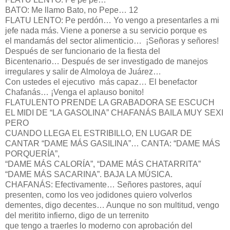
BATO: Me llamo Bato, no Pepe… 12
FLATU LENTO: Pe perdón… Yo vengo a presentarles a mi
jefe nada más. Viene a ponerse a su servicio porque es
el mandamás del sector alimenticio… ¡Señoras y señores!
Después de ser funcionario de la fiesta del
Bicentenario… Después de ser investigado de manejos
irregulares y salir de Almoloya de Juárez…
Con ustedes el ejecutivo más capaz… El benefactor
Chafanás… ¡Venga el aplauso bonito!
FLATULENTO PRENDE LA GRABADORA SE ESCUCH
EL MIDI DE “LA GASOLINA” CHAFANÁS BAILA MUY SEXI
PERO
CUANDO LLEGA EL ESTRIBILLO, EN LUGAR DE
CANTAR “DAME MÁS GASILINA”… CANTA: “DAME MÁS
PORQUERÍA”,
“DAME MÁS CALORÍA”, “DAME MÁS CHATARRITA”
“DAME MÁS SACARINA”. BAJA LA MÚSICA.
CHAFANÁS: Efectivamente… Señores pastores, aquí
presenten, como los veo jodidones quiero volverlos
dementes, digo decentes… Aunque no son multitud, vengo
del meritito infierno, digo de un terrenito
que tengo a traerles lo moderno con aprobación del