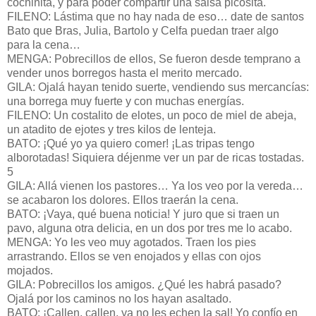
cochinita, y para poder compartir una salsa picosita.
FILENO: Lástima que no hay nada de eso… date de santos
Bato que Bras, Julia, Bartolo y Celfa puedan traer algo
para la cena…
MENGA: Pobrecillos de ellos, Se fueron desde temprano a
vender unos borregos hasta el merito mercado.
GILA: Ojalá hayan tenido suerte, vendiendo sus mercancías:
una borrega muy fuerte y con muchas energías.
FILENO: Un costalito de elotes, un poco de miel de abeja,
un atadito de ejotes y tres kilos de lenteja.
BATO: ¡Qué yo ya quiero comer! ¡Las tripas tengo
alborotadas! Siquiera déjenme ver un par de ricas tostadas.
5
GILA: Allá vienen los pastores… Ya los veo por la vereda…
se acabaron los dolores. Ellos traerán la cena.
BATO: ¡Vaya, qué buena noticia! Y juro que si traen un
pavo, alguna otra delicia, en un dos por tres me lo acabo.
MENGA: Yo les veo muy agotados. Traen los pies
arrastrando. Ellos se ven enojados y ellas con ojos
mojados.
GILA: Pobrecillos los amigos. ¿Qué les habrá pasado?
Ojalá por los caminos no los hayan asaltado.
BATO: ¡Callen, callen, ya no les echen la sal! Yo confío en