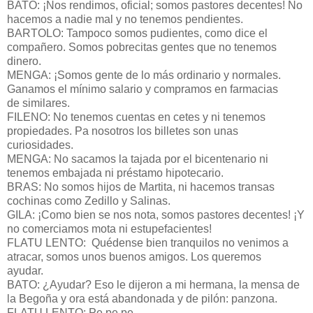
BATO: ¡Nos rendimos, oficial; somos pastores decentes! No
hacemos a nadie mal y no tenemos pendientes.
BARTOLO: Tampoco somos pudientes, como dice el
compañero. Somos pobrecitas gentes que no tenemos
dinero.
MENGA: ¡Somos gente de lo más ordinario y normales.
Ganamos el mínimo salario y compramos en farmacias
de similares.
FILENO: No tenemos cuentas en cetes y ni tenemos
propiedades. Pa nosotros los billetes son unas
curiosidades.
MENGA: No sacamos la tajada por el bicentenario ni
tenemos embajada ni préstamo hipotecario.
BRAS: No somos hijos de Martita, ni hacemos transas
cochinas como Zedillo y Salinas.
GILA: ¡Como bien se nos nota, somos pastores decentes! ¡Y
no comerciamos mota ni estupefacientes!
FLATU LENTO: Quédense bien tranquilos no venimos a
atracar, somos unos buenos amigos. Los queremos
ayudar.
BATO: ¿Ayudar? Eso le dijeron a mi hermana, la mensa de
la Begoña y ora está abandonada y de pilón: panzona.
FLATU LENTO: Pe pe pe…