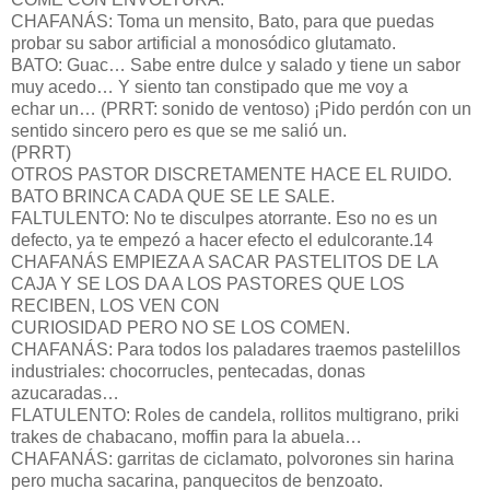
CHAFANÁS: Toma un mensito, Bato, para que puedas
probar su sabor artificial a monosódico glutamato.
BATO: Guac… Sabe entre dulce y salado y tiene un sabor
muy acedo… Y siento tan constipado que me voy a
echar un… (PRRT: sonido de ventoso) ¡Pido perdón con un
sentido sincero pero es que se me salió un.
(PRRT)
OTROS PASTOR DISCRETAMENTE HACE EL RUIDO.
BATO BRINCA CADA QUE SE LE SALE.
FALTULENTO: No te disculpes atorrante. Eso no es un
defecto, ya te empezó a hacer efecto el edulcorante.14
CHAFANÁS EMPIEZA A SACAR PASTELITOS DE LA
CAJA Y SE LOS DA A LOS PASTORES QUE LOS
RECIBEN, LOS VEN CON
CURIOSIDAD PERO NO SE LOS COMEN.
CHAFANÁS: Para todos los paladares traemos pastelillos
industriales: chocorrucles, pentecadas, donas
azucaradas…
FLATULENTO: Roles de candela, rollitos multigrano, priki
trakes de chabacano, moffin para la abuela…
CHAFANÁS: garritas de ciclamato, polvorones sin harina
pero mucha sacarina, panquecitos de benzoato.