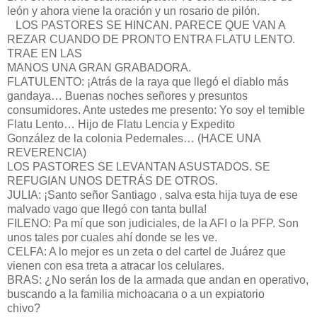
león y ahora viene la oración y un rosario de pilón.
LOS PASTORES SE HINCAN. PARECE QUE VAN A
REZAR CUANDO DE PRONTO ENTRA FLATU LENTO.
TRAE EN LAS
MANOS UNA GRAN GRABADORA.
FLATULENTO: ¡Atrás de la raya que llegó el diablo más
gandaya… Buenas noches señores y presuntos
consumidores. Ante ustedes me presento: Yo soy el temible
Flatu Lento… Hijo de Flatu Lencia y Expedito
González de la colonia Pedernales… (HACE UNA
REVERENCIA)
LOS PASTORES SE LEVANTAN ASUSTADOS. SE
REFUGIAN UNOS DETRÁS DE OTROS.
JULIA: ¡Santo señor Santiago , salva esta hija tuya de ese
malvado vago que llegó con tanta bulla!
FILENO: Pa mí que son judiciales, de la AFI o la PFP. Son
unos tales por cuales ahí donde se les ve.
CELFA: A lo mejor es un zeta o del cartel de Juárez que
vienen con esa treta a atracar los celulares.
BRAS: ¿No serán los de la armada que andan en operativo,
buscando a la familia michoacana o a un expiatorio
chivo?