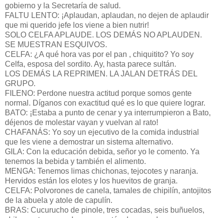
gobierno y la Secretaría de salud.
FALTU LENTO: ¡Aplaudan, aplaudan, no dejen de aplaudir
que mi querido jefe los viene a bien nutrir!
SOLO CELFA APLAUDE. LOS DEMÁS NO APLAUDEN.
SE MUESTRAN ESQUIVOS.
CELFA: ¿A qué hora vas por el pan , chiquitito? Yo soy
Celfa, esposa del sordito. Ay, hasta parece sultán.
LOS DEMÁS LA REPRIMEN. LA JALAN DETRÁS DEL
GRUPO.
FILENO: Perdone nuestra actitud porque somos gente
normal. Díganos con exactitud qué es lo que quiere lograr.
BATO: ¡Estaba a punto de cenar y ya interrumpieron a Bato,
déjenos de molestar vayan y vuelvan al rato!
CHAFANÁS: Yo soy un ejecutivo de la comida industrial
que les viene a demostrar un sistema alternativo.
GILA: Con la educación debida, señor yo le comento. Ya
tenemos la bebida y también el alimento.
MENGA: Tenemos limas chichonas, tejocotes y naranja.
Hervidos están los elotes y los huevitos de granja.
CELFA: Polvorones de canela, tamales de chipilín, antojitos
de la abuela y atole de capulín.
BRAS: Cucurucho de pinole, tres cocadas, seis buñuelos,