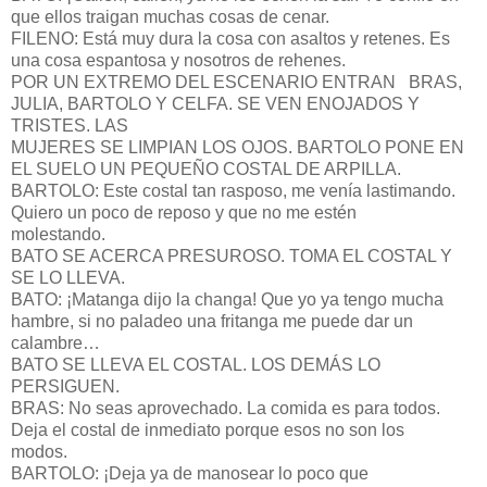
que ellos traigan muchas cosas de cenar.
FILENO: Está muy dura la cosa con asaltos y retenes. Es
una cosa espantosa y nosotros de rehenes.
POR UN EXTREMO DEL ESCENARIO ENTRAN BRAS,
JULIA, BARTOLO Y CELFA. SE VEN ENOJADOS Y
TRISTES. LAS
MUJERES SE LIMPIAN LOS OJOS. BARTOLO PONE EN
EL SUELO UN PEQUEÑO COSTAL DE ARPILLA.
BARTOLO: Este costal tan rasposo, me venía lastimando.
Quiero un poco de reposo y que no me estén
molestando.
BATO SE ACERCA PRESUROSO. TOMA EL COSTAL Y
SE LO LLEVA.
BATO: ¡Matanga dijo la changa! Que yo ya tengo mucha
hambre, si no paladeo una fritanga me puede dar un
calambre…
BATO SE LLEVA EL COSTAL. LOS DEMÁS LO
PERSIGUEN.
BRAS: No seas aprovechado. La comida es para todos.
Deja el costal de inmediato porque esos no son los
modos.
BARTOLO: ¡Deja ya de manosear lo poco que