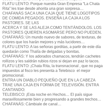
FLATU LENTO: Porque nuestra Gran Empresa “La Chata
Rita” les trae desde ahorita una gran sorpresa…
CHAFANÁS SACA UNA CAJA QUE TIENE LOGOTIPOS
DE COMIDA PEGADOS. ENSEÑA LA CAJA A LOS
PASTORES. SE LAS
ACERCA Y SE LAS ALEJA COMO TENTÁNDOLOS. LOS
PASTORES QUIEREN ASOMARSE PERO NO PUEDEN.
CHAFANÁS: Un mundo nuevo de sabores, de texturas, de
colores que los harán mejores y más lucidores…
FLATU LENTO: A las señoras gorditas, a partir de este día
quedarán como Thalía de delgadas y bonitas.
CHAFANÁS: Y los adorados chamacos, tendrán cachetes
rollizos y les saldrán rubios rizos si dejan en paz lo tacos.
FLATU LENTO: ¡Chata Rita, la transnacional , que no paga
impuestos al fisco les presenta a Telebisco el mejor
promocional.
ENTRA UN DIABLO PEQUEÑO QUE EN LA CABEZA
TRAE UNA CAJA EN FORMA DE TELEVISIÓN. ENTRA
CANTANDO:
TELEBISCO: ¡Esta noche en Hechos… El país sigue
maravillosamente bien y progresando a grandes trechos…
CHAFANÁS: Cámbiale de canal…