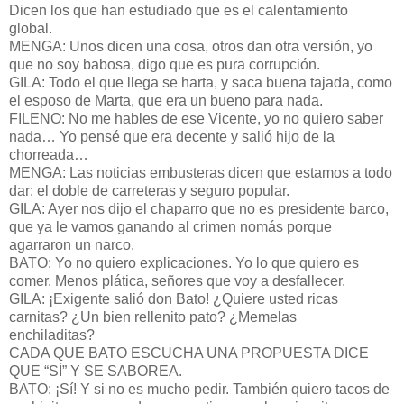
Dicen los que han estudiado que es el calentamiento
global.
MENGA: Unos dicen una cosa, otros dan otra versión, yo
que no soy babosa, digo que es pura corrupción.
GILA: Todo el que llega se harta, y saca buena tajada, como
el esposo de Marta, que era un bueno para nada.
FILENO: No me hables de ese Vicente, yo no quiero saber
nada… Yo pensé que era decente y salió hijo de la
chorreada…
MENGA: Las noticias embusteras dicen que estamos a todo
dar: el doble de carreteras y seguro popular.
GILA: Ayer nos dijo el chaparro que no es presidente barco,
que ya le vamos ganando al crimen nomás porque
agarraron un narco.
BATO: Yo no quiero explicaciones. Yo lo que quiero es
comer. Menos plática, señores que voy a desfallecer.
GILA: ¡Exigente salió don Bato! ¿Quiere usted ricas
carnitas? ¿Un bien rellenito pato? ¿Memelas
enchiladitas?
CADA QUE BATO ESCUCHA UNA PROPUESTA DICE
QUE “SÍ” Y SE SABOREA.
BATO: ¡Sí! Y si no es mucho pedir. También quiero tacos de