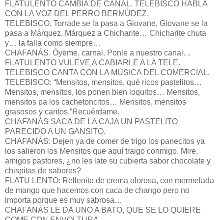
FLATULENTO CAMBIA DE CANAL. TELEBISCO HABLA
CON LA VOZ DEL PERRO BERMÚDEZ.
TELEBISCO. Torrade se la pasa a Giovane, Giovane se la
pasa a Márquez, Márquez a Chicharite… Chicharite chuta
y… la falla como siempre…
CHAFANÁS. Óyeme, carnal. Ponle a nuestro canal…
FLATULENTO VULEVE A CABIARLE A LA TELE.
TELEBISCO CANTA CON LA MÚSICA DEL COMERCIAL.
TELEBISCO: “Mensitos, mensitos, qué ricos pastelitos…
Mensitos, mensitos, los ponen bien loquitos… Mensitos,
mensitos pa los cachetoncitos… Mensitos, mensitos
grasosos y caritos.”Recuérdame.
CHAFANÁS SACA DE LA CAJA UN PASTELITO
PARECIDO A UN GANSITO.
CHAFANÁS: Dejen ya de comer de trigo los panecitos ya
los salieron los Mensitos que aquí traigo conmigo. Mire,
amigos pastores, ¿no les late su cubierta sabor chocolate y
chispitas de sabores?
FLATU LENTO: Rellenito de crema olorosa, con mermelada
de mango que hacemos con caca de chango pero no
importa porque es muy sabrosa…
CHAFANÁS LE DA UNO A BATO, QUE SE LO QUIERE
COME CON ENVOLTURA.