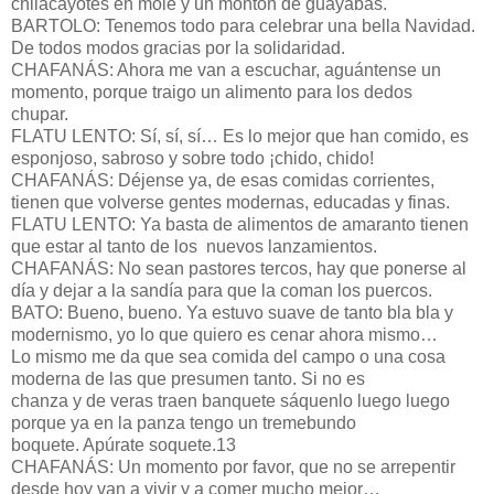
chilacayotes en mole y un montón de guayabas.
BARTOLO: Tenemos todo para celebrar una bella Navidad.
De todos modos gracias por la solidaridad.
CHAFANÁS: Ahora me van a escuchar, aguántense un
momento, porque traigo un alimento para los dedos
chupar.
FLATU LENTO: Sí, sí, sí… Es lo mejor que han comido, es
esponjoso, sabroso y sobre todo ¡chido, chido!
CHAFANÁS: Déjense ya, de esas comidas corrientes,
tienen que volverse gentes modernas, educadas y finas.
FLATU LENTO: Ya basta de alimentos de amaranto tienen
que estar al tanto de los nuevos lanzamientos.
CHAFANÁS: No sean pastores tercos, hay que ponerse al
día y dejar a la sandía para que la coman los puercos.
BATO: Bueno, bueno. Ya estuvo suave de tanto bla bla y
modernismo, yo lo que quiero es cenar ahora mismo…
Lo mismo me da que sea comida del campo o una cosa
moderna de las que presumen tanto. Si no es
chanza y de veras traen banquete sáquenlo luego luego
porque ya en la panza tengo un tremebundo
boquete. Apúrate soquete.13
CHAFANÁS: Un momento por favor, que no se arrepentir
desde hoy van a vivir y a comer mucho mejor…