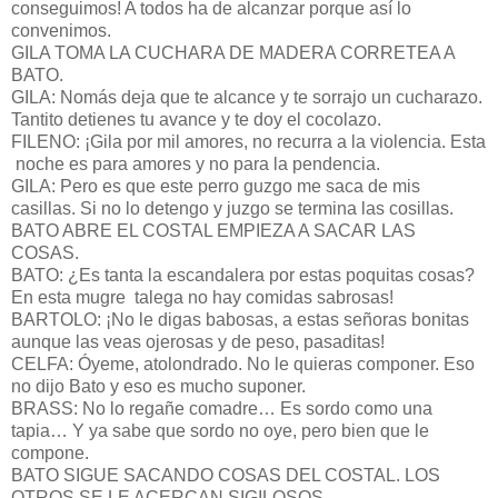
conseguimos! A todos ha de alcanzar porque así lo
convenimos.
GILA TOMA LA CUCHARA DE MADERA CORRETEA A
BATO.
GILA: Nomás deja que te alcance y te sorrajo un cucharazo.
Tantito detienes tu avance y te doy el cocolazo.
FILENO: ¡Gila por mil amores, no recurra a la violencia. Esta
noche es para amores y no para la pendencia.
GILA: Pero es que este perro guzgo me saca de mis
casillas. Si no lo detengo y juzgo se termina las cosillas.
BATO ABRE EL COSTAL EMPIEZA A SACAR LAS
COSAS.
BATO: ¿Es tanta la escandalera por estas poquitas cosas?
En esta mugre talega no hay comidas sabrosas!
BARTOLO: ¡No le digas babosas, a estas señoras bonitas
aunque las veas ojerosas y de peso, pasaditas!
CELFA: Óyeme, atolondrado. No le quieras componer. Eso
no dijo Bato y eso es mucho suponer.
BRASS: No lo regañe comadre… Es sordo como una
tapia… Y ya sabe que sordo no oye, pero bien que le
compone.
BATO SIGUE SACANDO COSAS DEL COSTAL. LOS
OTROS SE LE ACERCAN SIGILOSOS.