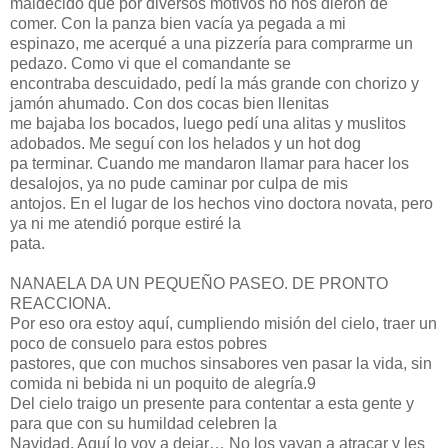
maldecido que por diversos motivos no nos dieron de
comer. Con la panza bien vacía ya pegada a mi
espinazo, me acerqué a una pizzería para comprarme un
pedazo. Como vi que el comandante se
encontraba descuidado, pedí la más grande con chorizo y
jamón ahumado. Con dos cocas bien llenitas
me bajaba los bocados, luego pedí una alitas y muslitos
adobados. Me seguí con los helados y un hot dog
pa terminar. Cuando me mandaron llamar para hacer los
desalojos, ya no pude caminar por culpa de mis
antojos. En el lugar de los hechos vino doctora novata, pero
ya ni me atendió porque estiré la
pata.
NANAELA DA UN PEQUEÑO PASEO. DE PRONTO
REACCIONA.
Por eso ora estoy aquí, cumpliendo misión del cielo, traer un
poco de consuelo para estos pobres
pastores, que con muchos sinsabores ven pasar la vida, sin
comida ni bebida ni un poquito de alegría.9
Del cielo traigo un presente para contentar a esta gente y
para que con su humildad celebren la
Navidad. Aquí lo voy a dejar… No los vayan a atracar y les