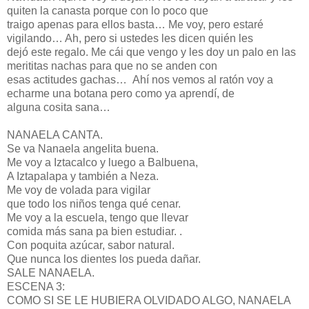
quiten la canasta porque con lo poco que
traigo apenas para ellos basta… Me voy, pero estaré
vigilando… Ah, pero si ustedes les dicen quién les
dejó este regalo. Me cái que vengo y les doy un palo en las
merititas nachas para que no se anden con
esas actitudes gachas… Ahí nos vemos al ratón voy a
echarme una botana pero como ya aprendí, de
alguna cosita sana…
NANAELA CANTA.
Se va Nanaela angelita buena.
Me voy a Iztacalco y luego a Balbuena,
A Iztapalapa y también a Neza.
Me voy de volada para vigilar
que todo los niños tenga qué cenar.
Me voy a la escuela, tengo que llevar
comida más sana pa bien estudiar. .
Con poquita azúcar, sabor natural.
Que nunca los dientes los pueda dañar.
SALE NANAELA.
ESCENA 3:
COMO SI SE LE HUBIERA OLVIDADO ALGO, NANAELA