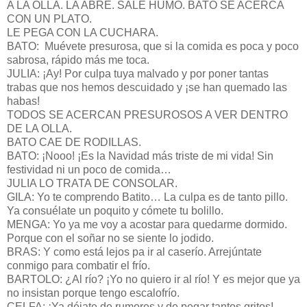
A LA OLLA. LA ABRE. SALE HUMO. BATO SE ACERCA
CON UN PLATO.
LE PEGA CON LA CUCHARA.
BATO: Muévete presurosa, que si la comida es poca y poco
sabrosa, rápido más me toca.
JULIA: ¡Ay! Por culpa tuya malvado y por poner tantas
trabas que nos hemos descuidado y ¡se han quemado las
habas!
TODOS SE ACERCAN PRESUROSOS A VER DENTRO
DE LA OLLA.
BATO CAE DE RODILLAS.
BATO: ¡Nooo! ¡Es la Navidad más triste de mi vida! Sin
festividad ni un poco de comida…
JULIA LO TRATA DE CONSOLAR.
GILA: Yo te comprendo Batito… La culpa es de tanto pillo.
Ya consuélate un poquito y cómete tu bolillo.
MENGA: Yo ya me voy a acostar para quedarme dormido.
Porque con el soñar no se siente lo jodido.
BRAS: Y como está lejos pa ir al caserío. Arrejúntate
conmigo para combatir el frío.
BARTOLO: ¿Al río? ¡Yo no quiero ir al río! Y es mejor que ya
no insistan porque tengo escalofrío.
CELFA: ¡Ya déjate de rumores y de pegar tantos gritos!