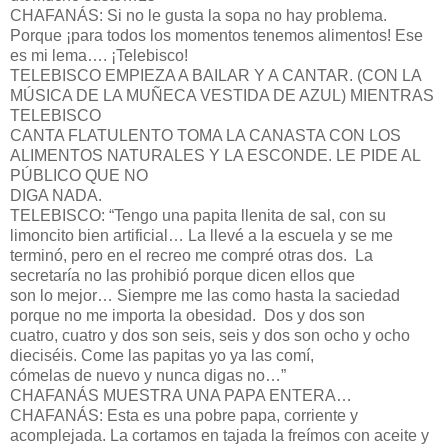
CHAFANÁS: Si no le gusta la sopa no hay problema.
Porque ¡para todos los momentos tenemos alimentos! Ese
es mi lema…. ¡Telebisco!
TELEBISCO EMPIEZA A BAILAR Y A CANTAR. (CON LA
MÚSICA DE LA MUÑECA VESTIDA DE AZUL) MIENTRAS
TELEBISCO
CANTA FLATULENTO TOMA LA CANASTA CON LOS
ALIMENTOS NATURALES Y LA ESCONDE. LE PIDE AL
PÚBLICO QUE NO
DIGA NADA.
TELEBISCO: “Tengo una papita llenita de sal, con su
limoncito bien artificial… La llevé a la escuela y se me
terminó, pero en el recreo me compré otras dos. La
secretaría no las prohibió porque dicen ellos que
son lo mejor… Siempre me las como hasta la saciedad
porque no me importa la obesidad. Dos y dos son
cuatro, cuatro y dos son seis, seis y dos son ocho y ocho
dieciséis. Come las papitas yo ya las comí,
cómelas de nuevo y nunca digas no…”
CHAFANÁS MUESTRA UNA PAPA ENTERA…
CHAFANÁS: Esta es una pobre papa, corriente y
acomplejada. La cortamos en tajada la freímos con aceite y