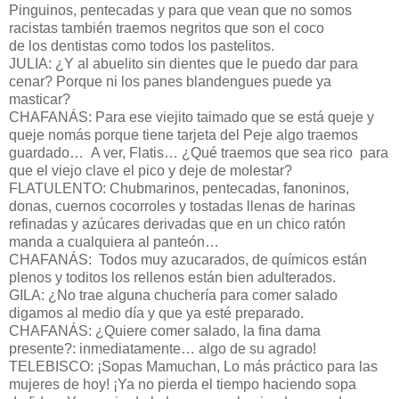
Pinguinos, pentecadas y para que vean que no somos
racistas también traemos negritos que son el coco
de los dentistas como todos los pastelitos.
JULIA: ¿Y al abuelito sin dientes que le puedo dar para
cenar? Porque ni los panes blandengues puede ya
masticar?
CHAFANÁS: Para ese viejito taimado que se está queje y
queje nomás porque tiene tarjeta del Peje algo traemos
guardado… A ver, Flatis… ¿Qué traemos que sea rico para
que el viejo clave el pico y deje de molestar?
FLATULENTO: Chubmarinos, pentecadas, fanoninos,
donas, cuernos cocorroles y tostadas llenas de harinas
refinadas y azúcares derivadas que en un chico ratón
manda a cualquiera al panteón…
CHAFANÁS: Todos muy azucarados, de químicos están
plenos y toditos los rellenos están bien adulterados.
GILA: ¿No trae alguna chuchería para comer salado
digamos al medio día y que ya esté preparado.
CHAFANÁS: ¿Quiere comer salado, la fina dama
presente?: inmediatamente… algo de su agrado!
TELEBISCO: ¡Sopas Mamuchan, Lo más práctico para las
mujeres de hoy! ¡Ya no pierda el tiempo haciendo sopa