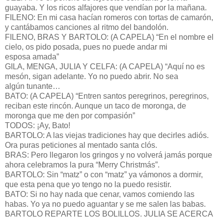
guayaba. Y los ricos alfajores que vendían por la mañana.
FILENO: En mi casa hacían romeros con tortas de camarón,
y cantábamos canciones al ritmo del bandolón.
FILENO, BRAS Y BARTOLO: (A CAPELA) “En el nombre el
cielo, os pido posada, pues no puede andar mi
esposa amada”
GILA, MENGA, JULIA Y CELFA: (A CAPELA) “Aquí no es
mesón, sigan adelante. Yo no puedo abrir. No sea
algún tunante…
BATO: (A CAPELA) “Entren santos peregrinos, peregrinos,
reciban este rincón. Aunque un taco de moronga, de
moronga que me den por compasión”
TODOS: ¡Ay, Bato!
BARTOLO: A las viejas tradiciones hay que decirles adiós.
Ora puras peticiones al mentado santa clós.
BRAS: Pero llegaron los gringos y no volverá jamás porque
ahora celebramos la pura “Merry Christmás”.
BARTOLO: Sin “matz” o con “matz” ya vámonos a dormir,
que esta pena que yo tengo no la puedo resistir.
BATO: Si no hay nada que cenar, vamos comiendo las
habas. Yo ya no puedo aguantar y se me salen las babas.
BARTOLO REPARTE LOS BOLILLOS. JULIA SE ACERCA