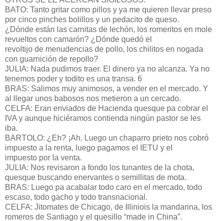
BATO: Tanto gritar como pillos y ya me quieren llevar preso
por cinco pinches bolillos y un pedacito de queso.
¿Dónde están las carnitas de lechón, los romeritos en mole
revueltos con camarón? ¿Dónde quedó el
revoltijo de menudencias de pollo, los chilitos en nogada
con guarnición de repollo?
JULIA: Nada pudimos traer. El dinero ya no alcanza. Ya no
tenemos poder y todito es una transa. 6
BRAS: Salimos muy animosos, a vender en el mercado. Y
al llegar unos babosos nos metieron a un cercado.
CELFA: Eran enviados de Hacienda quesque pa cobrar el
IVA y aunque hiciéramos contienda ningún pastor se les
iba.
BARTOLO: ¿Eh? ¡Ah. Luego un chaparro prieto nos cobró
impuesto a la renta, luego pagamos el IETU y el
impuesto por la venta.
JULIA: Nos revisaron a fondo los tunantes de la chota,
quesque buscando enervantes o semillitas de mota.
BRAS: Luego pa acabalar todo caro en el mercado, todo
escaso, todo gacho y todo transnacional.
CELFA: Jitomates de Chicago, de Illiniois la mandarina, los
romeros de Santiago y el quesillo “made in China”.