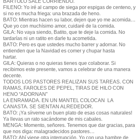
BARTOLO SALE CORRIENDO.
FILENO: Yo iré al campo de siega por espigas de centeno, y
si no es mucha friega: una brazada de heno.
BATO: Mientras hacen su labor, dejen que yo me acomida…
Que yo con muchísimo amor, cuidaré de la comida.
GILA: No vaya siendo, Batito, que te deje la comida. No
tardarías ni un ratito en darle tu acometida.
BATO: Pero es que ustedes mucho barrer y adornar. No
entienden que la Navidad es comer y chupar hasta
hartar.
GILA: Quieras o no quieras tienes que colaborar. Si
recibimos este presente, vamos a celebrar de una manera
decente.
TODOS LOS PASTORES REALIZAN SUS TAREAS. CON
RAMAS, FAROLES DE PEPEL, TIRAS DE HILO CON
HENO “ADORNAN”
LA ENRAMADA. EN UN MANTEL COLOCAN LA
CANASTA. SE SIENTAN ALREDEDOR.
BATO: ¡Ya sírveme un buen plato de esas cosas naturales!
Ya llevas un rato sacándome de mis cabales.
MENGA: Momento, señores. Tenemos que dar gracias, para
que nos diga: malagradecidos pastores…
BATO: Ahí viene otra interrupción. Yo con una hambre de