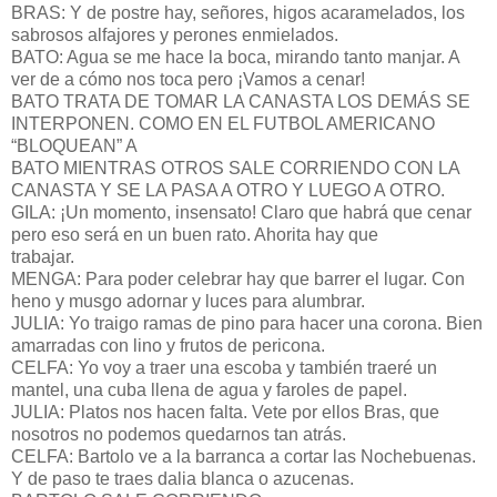
BRAS: Y de postre hay, señores, higos acaramelados, los
sabrosos alfajores y perones enmielados.
BATO: Agua se me hace la boca, mirando tanto manjar. A
ver de a cómo nos toca pero ¡Vamos a cenar!
BATO TRATA DE TOMAR LA CANASTA LOS DEMÁS SE
INTERPONEN. COMO EN EL FUTBOL AMERICANO
“BLOQUEAN” A
BATO MIENTRAS OTROS SALE CORRIENDO CON LA
CANASTA Y SE LA PASA A OTRO Y LUEGO A OTRO.
GILA: ¡Un momento, insensato! Claro que habrá que cenar
pero eso será en un buen rato. Ahorita hay que
trabajar.
MENGA: Para poder celebrar hay que barrer el lugar. Con
heno y musgo adornar y luces para alumbrar.
JULIA: Yo traigo ramas de pino para hacer una corona. Bien
amarradas con lino y frutos de pericona.
CELFA: Yo voy a traer una escoba y también traeré un
mantel, una cuba llena de agua y faroles de papel.
JULIA: Platos nos hacen falta. Vete por ellos Bras, que
nosotros no podemos quedarnos tan atrás.
CELFA: Bartolo ve a la barranca a cortar las Nochebuenas.
Y de paso te traes dalia blanca o azucenas.