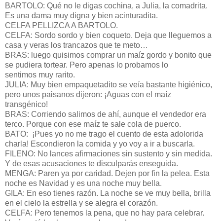
BARTOLO: Qué no le digas cochina, a Julia, la comadrita.
Es una dama muy digna y bien acinturadita.
CELFA PELLIZCA A BARTOLO.
CELFA: Sordo sordo y bien coqueto. Deja que lleguemos a
casa y veras los trancazos que te meto…
BRAS: luego quisimos comprar un maíz gordo y bonito que
se pudiera tortear. Pero apenas lo probamos lo
sentimos muy rarito.
JULIA: Muy bien empaquetadito se veía bastante higiénico,
pero unos paisanos dijeron: ¡Aguas con el maíz
transgénico!
BRAS: Corriendo salimos de ahí, aunque el vendedor era
terco. Porque con ese maíz te sale cola de puerco.
BATO: ¡Pues yo no me trago el cuento de esta adolorida
charla! Escondieron la comida y yo voy a ir a buscarla.
FILENO: No lances afirmaciones sin sustento y sin medida.
Y de esas acusaciones te disculparás enseguida.
MENGA: Paren ya por caridad. Dejen por fin la pelea. Esta
noche es Navidad y es una noche muy bella.
GILA: En eso tienes razón. La noche se ve muy bella, brilla
en el cielo la estrella y se alegra el corazón.
CELFA: Pero tenemos la pena, que no hay para celebrar.