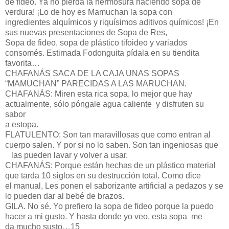
de fideo. Ya no pierda la hermosura haciendo sopa de
verdura! ¡Lo de hoy es Mamuchan la sopa con
ingredientes alquímicos y riquísimos aditivos químicos! ¡En
sus nuevas presentaciones de Sopa de Res,
Sopa de fideo, sopa de plástico tifoideo y variados
consomés. Estimada Fodonguita pídala en su tiendita
favorita…
CHAFANÁS SACA DE LA CAJA UNAS SOPAS
“MAMUCHAN” PARECIDAS A LAS MARUCHAN.
CHAFANÁS: Miren esta rica sopa, lo mejor que hay
actualmente, sólo póngale agua caliente y disfruten su
sabor
a estopa.
FLATULENTO: Son tan maravillosas que como entran al
cuerpo salen. Y por si no lo saben. Son tan ingeniosas que
las pueden lavar y volver a usar.
CHAFANÁS: Porque están hechas de un plástico material
que tarda 10 siglos en su destrucción total. Como dice
el manual, Les ponen el saborizante artificial a pedazos y se
lo pueden dar al bebé de brazos.
GILA. No sé. Yo prefiero la sopa de fideo porque la puedo
hacer a mi gusto. Y hasta donde yo veo, esta sopa me
da mucho susto…15