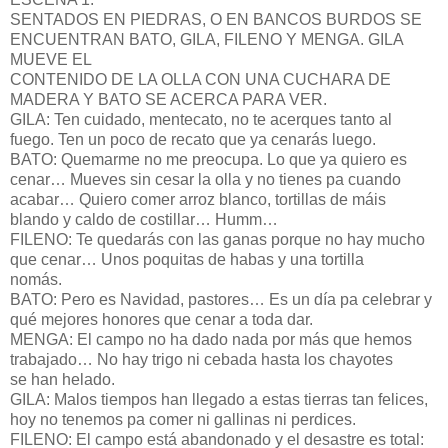
SENTADOS EN PIEDRAS, O EN BANCOS BURDOS SE
ENCUENTRAN BATO, GILA, FILENO Y MENGA. GILA
MUEVE EL
CONTENIDO DE LA OLLA CON UNA CUCHARA DE
MADERA Y BATO SE ACERCA PARA VER.
GILA: Ten cuidado, mentecato, no te acerques tanto al
fuego. Ten un poco de recato que ya cenarás luego.
BATO: Quemarme no me preocupa. Lo que ya quiero es
cenar… Mueves sin cesar la olla y no tienes pa cuando
acabar… Quiero comer arroz blanco, tortillas de máis
blando y caldo de costillar… Humm…
FILENO: Te quedarás con las ganas porque no hay mucho
que cenar… Unos poquitas de habas y una tortilla
nomás.
BATO: Pero es Navidad, pastores… Es un día pa celebrar y
qué mejores honores que cenar a toda dar.
MENGA: El campo no ha dado nada por más que hemos
trabajado… No hay trigo ni cebada hasta los chayotes
se han helado.
GILA: Malos tiempos han llegado a estas tierras tan felices,
hoy no tenemos pa comer ni gallinas ni perdices.
FILENO: El campo está abandonado y el desastre es total: