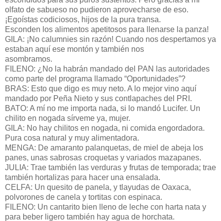
olfato de sabueso no pudieron aprovecharse de eso.
¡Egoístas codiciosos, hijos de la pura transa.
Esconden los alimentos apetitosos para llenarse la panza!
GILA: ¡No calumnies sin razón! Cuando nos despertamos ya
estaban aquí ese montón y también nos
asombramos.
FILENO: ¿No la habrán mandado del PAN las autoridades
como parte del programa llamado “Oportunidades”?
BRAS: Esto que digo es muy neto. A lo mejor vino aquí
mandado por Peña Nieto y sus contlapaches del PRI.
BATO: A mí no me importa nada, si lo mandó Lucifer. Un
chilito en nogada sírveme ya, mujer.
GILA: No hay chilitos en nogada, ni comida engordadora.
Pura cosa natural y muy alimentadora.
MENGA: De amaranto palanquetas, de miel de abeja los
panes, unas sabrosas croquetas y variados mazapanes.
JULIA: Trae también las verduras y frutas de temporada; trae
también hortalizas para hacer una ensalada.
CELFA: Un quesito de panela, y tlayudas de Oaxaca,
polvorones de canela y tortitas con espinaca.
FILENO: Un cantarito bien lleno de leche con harta nata y
para beber ligero también hay agua de horchata.