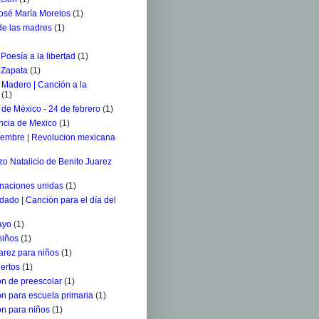
osé María Morelos
(1)
 de las madres
(1)
 Poesía a la libertad
(1)
 Zapata
(1)
 Madero | Canción a la
(1)
de México - 24 de febrero
(1)
ncia de Mexico
(1)
iembre | Revolucion mexicana
o Natalicio de Benito Juarez
 naciones unidas
(1)
ldado | Canción para el día del
ayo
(1)
niños
(1)
arez para niños
(1)
ertos
(1)
n de preescolar
(1)
n para escuela primaria
(1)
n para niños
(1)