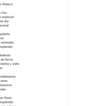
a Velasco
a mía
 especial,
te día
cional.
petarte
nor
 venerarte,
esplendor.
Cárdenas
de fervor,
 treinta y siete
or.
 celebramos,
 amor,
presencia
alor.
las flores
 esplendor