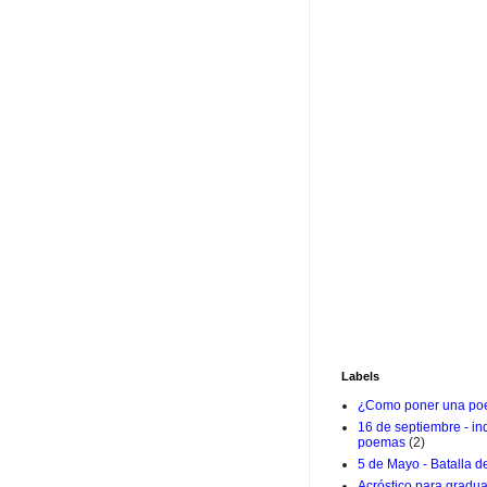
Labels
¿Como poner una poe
16 de septiembre - i
poemas
(2)
5 de Mayo - Batalla d
Acróstico para gradu