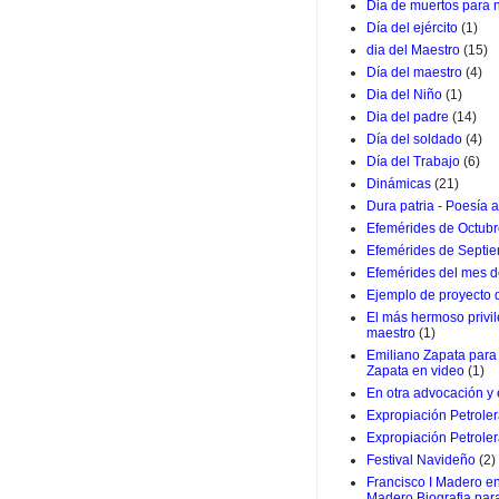
Dia de muertos para 
Día del ejército
(1)
dia del Maestro
(15)
Día del maestro
(4)
Dia del Niño
(1)
Dia del padre
(14)
Día del soldado
(4)
Día del Trabajo
(6)
Dinámicas
(21)
Dura patria - Poesía a
Efemérides de Octub
Efemérides de Septi
Efemérides del mes d
Ejemplo de proyecto
El más hermoso privil
maestro
(1)
Emiliano Zapata para 
Zapata en video
(1)
En otra advocación y
Expropiación Petrole
Expropiación Petroler
Festival Navideño
(2)
Francisco I Madero en
Madero Biografia par