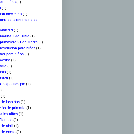
para niños
(1)
d
(1)
ción mexicana
(1)
tubre descubrimiento de
 amistad
(1)
 marina 1 de Junio
(1)
a primavera 21 de Marzo
(1)
 revolución para niños
(1)
mor para niños
(1)
aestro
(1)
adre
(1)
unio
(1)
marzo
(1)
 los pollitos pio
(1)
1)
(1)
 de losniños
(1)
ión de primaria
(1)
a los niños
(1)
Glorioso
(1)
de abril
(1)
 de enero
(1)