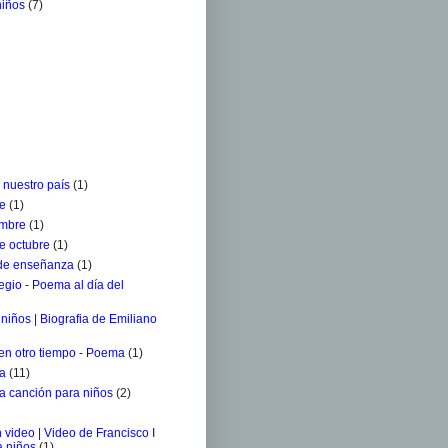
niños
(7)
 nuestro país
(1)
re
(1)
embre
(1)
e octubre
(1)
 de enseñanza
(1)
egio - Poema al día del
niños | Biografia de Emiliano
 en otro tiempo - Poema
(1)
ra
(11)
a canción para niños
(2)
 video | Video de Francisco I
a niños
(1)