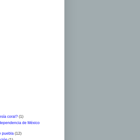
sía coral?
(1)
ndependencia de México
e puebla
(12)
ación
(1)