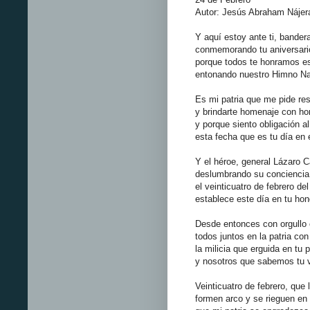
Autor: Jesús Abraham Nájer
Y aquí estoy ante ti, bander
conmemorando tu aniversario
porque todos te honramos es
entonando nuestro Himno Na
Es mi patria que me pide res
y brindarte homenaje con ho
y porque siento obligación al
esta fecha que es tu día en 
Y el héroe, general Lázaro 
deslumbrando su conciencia 
el veinticuatro de febrero del
establece este día en tu hon
Desde entonces con orgullo
todos juntos en la patria con
la milicia que erguida en tu 
y nosotros que sabemos tu v
Veinticuatro de febrero, que 
formen arco y se rieguen en