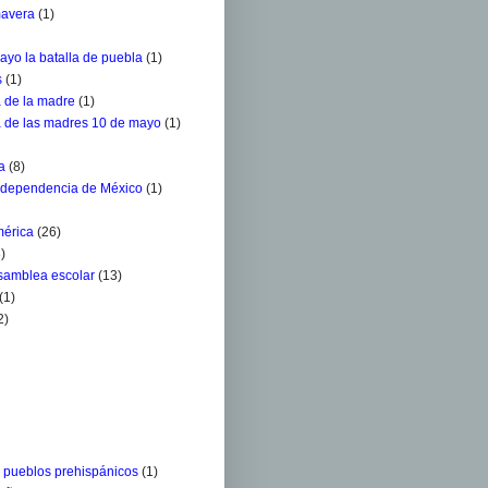
mavera
(1)
ayo la batalla de puebla
(1)
s
(1)
a de la madre
(1)
a de las madres 10 de mayo
(1)
a
(8)
ndependencia de México
(1)
mérica
(26)
)
Asamblea escolar
(13)
(1)
2)
s pueblos prehispánicos
(1)