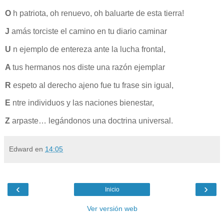
O
h patriota, oh renuevo, oh baluarte de esta tierra!
J
amás torciste el camino en tu diario caminar
U
n ejemplo de entereza ante la lucha frontal,
A
tus hermanos nos diste una razón ejemplar
R
espeto al derecho ajeno fue tu frase sin igual,
E
ntre individuos y las naciones bienestar,
Z
arpaste… legándonos una doctrina universal.
Edward
en
14:05
‹
›
Inicio
Ver versión web