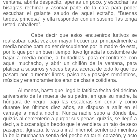
ventana, abrirla despacito, apenas un poco, y escuchar las
bisagras rechinar y asomar parte de la cara para poder
escuchar el galante saludo de aquel extraño, “Buenas
tardes, princesa”, y ella responder con un susurro “las tenga
usted, caballero”.
Cabe decir que estos encuentros furtivos se
realizaban cada vez con mayor frecuencia, principalmente a
media noche para no ser descubiertos por la madre de esta,
por lo que por un buen tiempo, tuvo Ignacia la costumbre de
bajar a media noche, a hurtadillas, para encontrarse con
aquél muchacho, y abrir un chiflón de la ventana, para
platicar a susurros y voces bajas, acerca de todo lo que les
pasara por la mente: libros, paisajes y pasajes románticos,
música y enamoramientos eran de charla cotidiana.
Al menos, hasta que llegó la fatídica fecha del décimo
aniversario de la muerte de su padre, en que su madre, la
húngara de negro, bajó las escaleras sin cenar y como
durante los últimos diez años, se dispuso a salir en el
carruaje a media noche. Nunca nadie supo a dónde iba,
quizás al cementerio a purgar sus penas, quizás, se llegó a
decir, a buscar algún beodo que le vendiera un rato de sexo
pasajero. ¡Ignacia, te vas a ir al infierno!, sentenció mientras
la bella muchacha sentía del pecho saltar el corazón, y acto