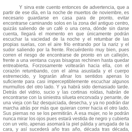
Y sirva este cuento entonces de advertencia, que a
partir de ese día, en la noche de muertos de noviembre, es
necesario guardarse en casa para de pronto, evitar
encontrarse caminando solos en la zona del antiguo centro,
quizás saliendo de un café o una cena, dónde sin darse
cuenta, llegará el momento en que únicamente podrán
escuchar la vaciedad de la noche y el retumbar de las
propias suelas, con el aire frío entrando por la nariz y el
sudor saliendo por la frente. Recuérdenlo muy bien, pues
corren el riesgo de encontrarse de pronto en un callejón,
frente a una ventana cuyas bisagras rechinen hasta quedar
entreabierta. Forzosamente voltearán hacia ella, con el
corazón retumbando, con el alma asustada y el cuerpo
estremecido, y lograrán afinar los sentidos apenas lo
suficiente para casi imperceptiblemente escuchar algunos
murmullos del otro lado. Y ya habrá sido demasiado tarde.
Detrás del vidrio, sucio y las cortinas roídas, habrán de
encontrarse con la siniestra silueta encorvada y penante, de
una vieja con faz desquiciada, desecha, y ya no podrán dar
marcha atrás por más que quieran correr hacia el otro lado.
Sus piernas no se los permitirán. A esa mujer, no le podrán
nunca mirar los ojos pues estará vestida de negro y cubierta
con un velo, apenas asomará la piel pálida y arrugada de la
cara, y así sucederá año tras año, década tras década,