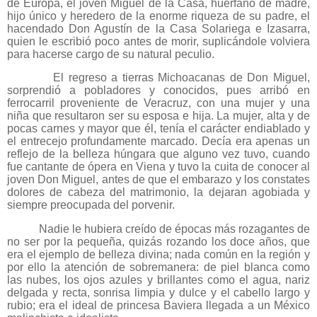
de Europa, el joven Miguel de la Casa, huérfano de madre,
hijo único y heredero de la enorme riqueza de su padre, el
hacendado Don Agustín de la Casa Solariega e Izasarra,
quien le escribió poco antes de morir, suplicándole volviera
para hacerse cargo de su natural peculio.
El regreso a tierras Michoacanas de Don Miguel,
sorprendió a pobladores y conocidos, pues arribó en
ferrocarril proveniente de Veracruz, con una mujer y una
niña que resultaron ser su esposa e hija. La mujer, alta y de
pocas carnes y mayor que él, tenía el carácter endiablado y
el entrecejo profundamente marcado. Decía era apenas un
reflejo de la belleza húngara que alguno vez tuvo, cuando
fue cantante de ópera en Viena y tuvo la cuita de conocer al
joven Don Miguel, antes de que el embarazo y los constates
dolores de cabeza del matrimonio, la dejaran agobiada y
siempre preocupada del porvenir.
Nadie le hubiera creído de épocas más rozagantes de
no ser por la pequeña, quizás rozando los doce años, que
era el ejemplo de belleza divina; nada común en la región y
por ello la atención de sobremanera: de piel blanca como
las nubes, los ojos azules y brillantes como el agua, nariz
delgada y recta, sonrisa limpia y dulce y el cabello largo y
rubio; era el ideal de princesa Baviera llegada a un México