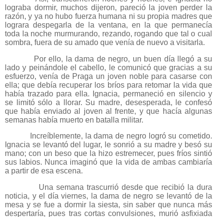
lograba dormir, muchos dijeron, pareció la joven perder la
razón, y ya no hubo fuerza humana ni su propia madres que
lograra despegarla de la ventana, en la que permanecía
toda la noche murmurando, rezando, rogando que tal o cual
sombra, fuera de su amado que venía de nuevo a visitarla.
Por ello, la dama de negro, un buen día llegó a su
lado y peinándole el cabello, le comunicó que gracias a su
esfuerzo, venía de Praga un joven noble para casarse con
ella; que debía recuperar los bríos para retomar la vida que
había trazado para ella. Ignacia, permaneció en silencio y
se limitó sólo a llorar. Su madre, desesperada, le confesó
que había enviado al joven al frente, y que hacía algunas
semanas había muerto en batalla militar.
Increíblemente, la dama de negro logró su cometido.
Ignacia se levantó del lugar, le sonrió a su madre y besó su
mano; con un beso que la hizo estremecer, pues fríos sintió
sus labios. Nunca imaginó que la vida de ambas cambiaría
a partir de esa escena.
Una semana trascurrió desde que recibió la dura
noticia, y el día viernes, la dama de negro se levantó de la
mesa y se fue a dormir la siesta, sin saber que nunca más
despertaría, pues tras cortas convulsiones, murió asfixiada