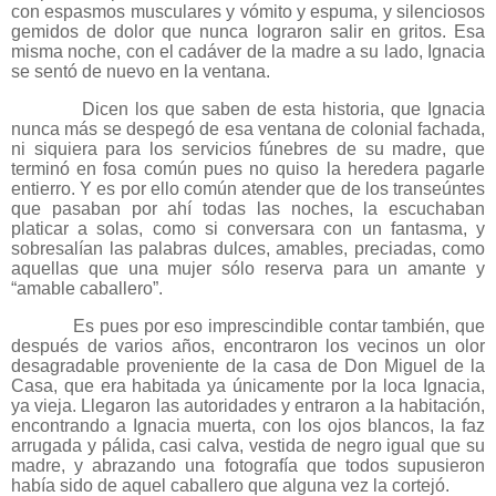
con espasmos musculares y vómito y espuma, y silenciosos
gemidos de dolor que nunca lograron salir en gritos. Esa
misma noche, con el cadáver de la madre a su lado, Ignacia
se sentó de nuevo en la ventana.
Dicen los que saben de esta historia, que Ignacia
nunca más se despegó de esa ventana de colonial fachada,
ni siquiera para los servicios fúnebres de su madre, que
terminó en fosa común pues no quiso la heredera pagarle
entierro. Y es por ello común atender que de los transeúntes
que pasaban por ahí todas las noches, la escuchaban
platicar a solas, como si conversara con un fantasma, y
sobresalían las palabras dulces, amables, preciadas, como
aquellas que una mujer sólo reserva para un amante y
“amable caballero”.
Es pues por eso imprescindible contar también, que
después de varios años, encontraron los vecinos un olor
desagradable proveniente de la casa de Don Miguel de la
Casa, que era habitada ya únicamente por la loca Ignacia,
ya vieja. Llegaron las autoridades y entraron a la habitación,
encontrando a Ignacia muerta, con los ojos blancos, la faz
arrugada y pálida, casi calva, vestida de negro igual que su
madre, y abrazando una fotografía que todos supusieron
había sido de aquel caballero que alguna vez la cortejó.