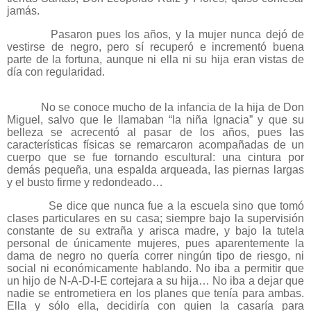
jamás.
Pasaron pues los años, y la mujer nunca dejó de
vestirse de negro, pero sí recuperó e incrementó buena
parte de la fortuna, aunque ni ella ni su hija eran vistas de
día con regularidad.
No se conoce mucho de la infancia de la hija de Don
Miguel, salvo que le llamaban “la niña Ignacia” y que su
belleza se acrecentó al pasar de los años, pues las
características físicas se remarcaron acompañadas de un
cuerpo que se fue tornando escultural: una cintura por
demás pequeña, una espalda arqueada, las piernas largas
y el busto firme y redondeado…
Se dice que nunca fue a la escuela sino que tomó
clases particulares en su casa; siempre bajo la supervisión
constante de su extraña y arisca madre, y bajo la tutela
personal de únicamente mujeres, pues aparentemente la
dama de negro no quería correr ningún tipo de riesgo, ni
social ni económicamente hablando. No iba a permitir que
un hijo de N-A-D-I-E cortejara a su hija… No iba a dejar que
nadie se entrometiera en los planes que tenía para ambas.
Ella y sólo ella, decidiría con quien la casaría para