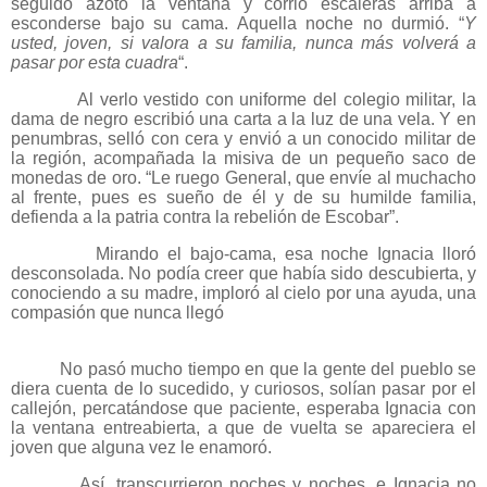
seguido azotó la ventana y corrió escaleras arriba a
esconderse bajo su cama. Aquella noche no durmió. “
Y
usted, joven, si valora a su familia, nunca más volverá a
pasar por esta cuadra
“.
Al verlo vestido con uniforme del colegio militar, la
dama de negro escribió una carta a la luz de una vela. Y en
penumbras, selló con cera y envió a un conocido militar de
la región, acompañada la misiva de un pequeño saco de
monedas de oro. “Le ruego General, que envíe al muchacho
al frente, pues es sueño de él y de su humilde familia,
defienda a la patria contra la rebelión de Escobar”.
Mirando el bajo-cama, esa noche Ignacia lloró
desconsolada. No podía creer que había sido descubierta, y
conociendo a su madre, imploró al cielo por una ayuda, una
compasión que nunca llegó
No pasó mucho tiempo en que la gente del pueblo se
diera cuenta de lo sucedido, y curiosos, solían pasar por el
callejón, percatándose que paciente, esperaba Ignacia con
la ventana entreabierta, a que de vuelta se apareciera el
joven que alguna vez le enamoró.
Así, transcurrieron noches y noches, e Ignacia no