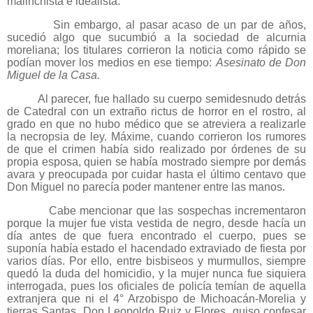
malinchista e idealista.
Sin embargo, al pasar acaso de un par de años,
sucedió algo que sucumbió a la sociedad de alcurnia
moreliana; los titulares corrieron la noticia como rápido se
podían mover los medios en ese tiempo:
Asesinato de Don
Miguel de la Casa.
Al parecer, fue hallado su cuerpo semidesnudo detrás
de Catedral con un extraño rictus de horror en el rostro, al
grado en que no hubo médico que se atreviera a realizarle
la necropsia de ley. Máxime, cuando corrieron los rumores
de que el crimen había sido realizado por órdenes de su
propia esposa, quien se había mostrado siempre por demás
avara y preocupada por cuidar hasta el último centavo que
Don Miguel no parecía poder mantener entre las manos.
Cabe mencionar que las sospechas incrementaron
porque la mujer fue vista vestida de negro, desde hacía un
día antes de que fuera encontrado el cuerpo, pues se
suponía había estado el hacendado extraviado de fiesta por
varios días. Por ello, entre bisbiseos y murmullos, siempre
quedó la duda del homicidio, y la mujer nunca fue siquiera
interrogada, pues los oficiales de policía temían de aquella
extranjera que ni el 4° Arzobispo de Michoacán-Morelia y
tierras Santas, Don Leopoldo Ruiz y Flores, quiso confesar