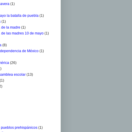
mavera
(1)
ayo la batalla de puebla
(1)
s
(1)
a de la madre
(1)
a de las madres 10 de mayo
(1)
a
(8)
ndependencia de México
(1)
mérica
(26)
)
Asamblea escolar
(13)
(1)
2)
s pueblos prehispánicos
(1)