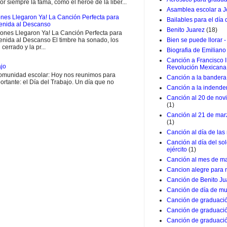
or siempre la fama, como el héroe de la liber...
Asamblea escolar a J
nes Llegaron Ya! La Canción Perfecta para
Bailables para el día
venida al Descanso
Benito Juarez
(18)
ones Llegaron Ya! La Canción Perfecta para
enida al Descanso El timbre ha sonado, los
Bien se puede llorar -
 cerrado y la pr...
Biografia de Emiliano
Canción a Francisco I
ajo
Revolución Mexicana
munidad escolar: Hoy nos reunimos para
Canción a la bandera 
rtante: el Día del Trabajo. Un día que no
Canción a la indende
Canción al 20 de nov
(1)
Canción al 21 de marz
(1)
Canción al día de las
Canción al día del so
ejército
(1)
Canción al mes de m
Cancion alegre para 
Canción de Benito Ju
Canción de día de mu
Canción de graduació
Canción de graduació
Canción de graduació