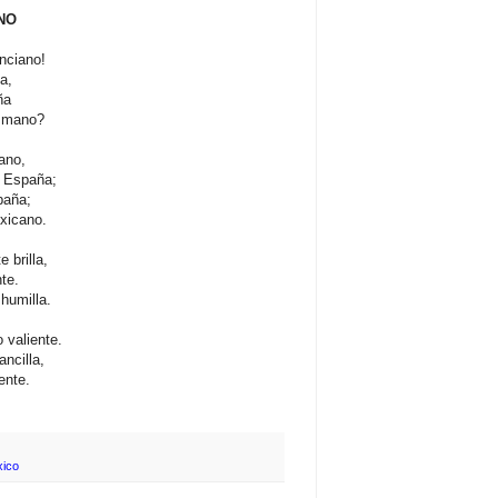
NO
nciano!
a,
ña
l mano?
rano,
a España;
paña;
xicano.
 brilla,
te.
humilla.
valiente.
ancilla,
ente.
xico