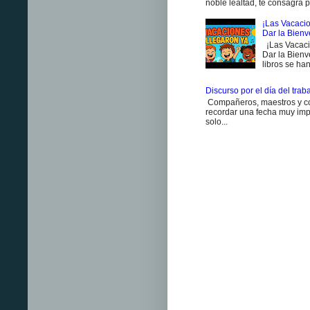
noble lealtad, te consagra p
¡Las Vacacio
Dar la Bien
¡Las Vacaci
Dar la Bienv
libros se han
Discurso por el día del trab
Compañeros, maestros y co
recordar una fecha muy impo
solo...