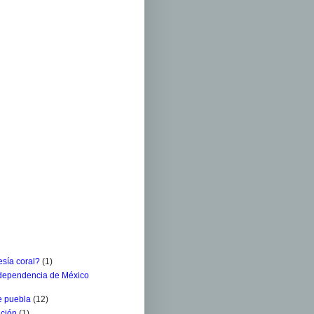
sía coral?
(1)
ndependencia de México
e puebla
(12)
ación
(1)