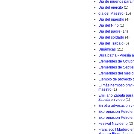
Dia de muertos para 
Día del ejército
(1)
dia del Maestro
(15)
Día del maestro
(4)
Dia del Niño
(1)
Dia del padre
(14)
Día del soldado
(4)
Día del Trabajo
(6)
Dinámicas
(21)
Dura patria - Poesía a
Efemérides de Octub
Efemérides de Septi
Efemérides del mes d
Ejemplo de proyecto
El más hermoso privil
maestro
(1)
Emiliano Zapata para 
Zapata en video
(1)
En otra advocación y
Expropiación Petrole
Expropiación Petroler
Festival Navideño
(2)
Francisco I Madero en
Madero Biografia par