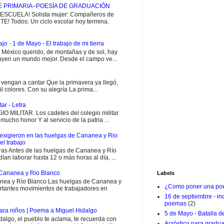
E PRIMARIA–POESÍA DE GRADUACIÓN
CUELA! Solista mujer: Compañeros de
E! Todos: Un ciclo escolar hoy termina.
jo - 1 de Mayo - El trabajo de mi tierra
i México querido, de montañas y de sol, hay
uyen un mundo mejor. Desde el campo ve...
engan a cantar Que la primavera ya llegó,
il colores. Con su alegría La prima...
ar - Letra
MILITAR. Los cadetes del colegio militar
ucho honor Y al servicio de la patria ...
exigieron en las huelgas de Cananea y Rio
el trabajo
ras Antes de las huelgas de Cananea y Río
ían laborar hasta 12 o más horas al día, ...
Cananea y Rio Blanco
Labels
ea y Río Blanco Las huelgas de Cananea y
¿Como poner una poe
rtantes movimientos de trabajadores en
16 de septiembre - i
poemas
(2)
ara niños | Poema a Miguel Hidalgo
5 de Mayo - Batalla d
go, el pueblo te aclama, te recuerda con
Acróstico para gradu