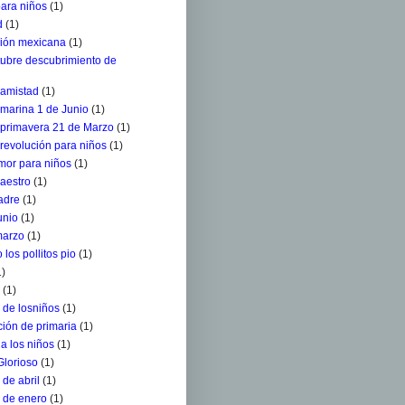
para niños
(1)
d
(1)
ción mexicana
(1)
tubre descubrimiento de
 amistad
(1)
 marina 1 de Junio
(1)
a primavera 21 de Marzo
(1)
 revolución para niños
(1)
mor para niños
(1)
aestro
(1)
adre
(1)
unio
(1)
marzo
(1)
 los pollitos pio
(1)
1)
(1)
 de losniños
(1)
ión de primaria
(1)
a los niños
(1)
Glorioso
(1)
de abril
(1)
 de enero
(1)