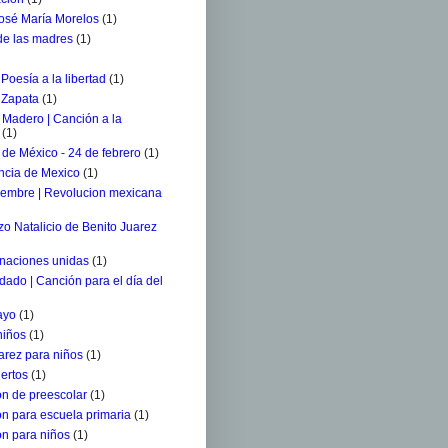
osé María Morelos
(1)
 de las madres
(1)
 Poesía a la libertad
(1)
 Zapata
(1)
 Madero | Canción a la
(1)
de México - 24 de febrero
(1)
ncia de Mexico
(1)
iembre | Revolucion mexicana
o Natalicio de Benito Juarez
 naciones unidas
(1)
ldado | Canción para el día del
ayo
(1)
niños
(1)
arez para niños
(1)
ertos
(1)
n de preescolar
(1)
n para escuela primaria
(1)
n para niños
(1)