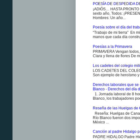
POESÍA DE DESPEDIDA D
¡ADIÓS… HASTA PRONTO ES
sexto año, Todos: ¡PRESENT
Hombres: Un año...
Poesía sobre el día del traba
“Trabajo de mi tierra” En m
manos que cada día constr
Poesías a la Primavera
PRIMAVERA Vengan todos, v
Clara y llena de flores De m
Los cadetes del colegio milit
LOS CADETES DEL COLEGIO 
Son ejemplo de heroísmo y m
Derechos laborales que se 
Blanco - Derechos del día d
1. Jornada laboral de 8 ho
Blanco, los trabajadores pod
Reseña de las Huelgas de 
Reseña: Huelgas de Canan
Río Blanco fueron dos impo
México ...
Canción al padre Hidalgo p
PADRE HIDALGO Padre Hidal