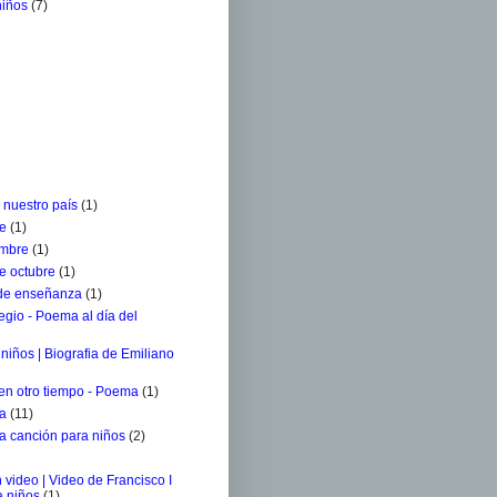
niños
(7)
 nuestro país
(1)
re
(1)
embre
(1)
e octubre
(1)
 de enseñanza
(1)
egio - Poema al día del
niños | Biografia de Emiliano
 en otro tiempo - Poema
(1)
ra
(11)
a canción para niños
(2)
 video | Video de Francisco I
a niños
(1)