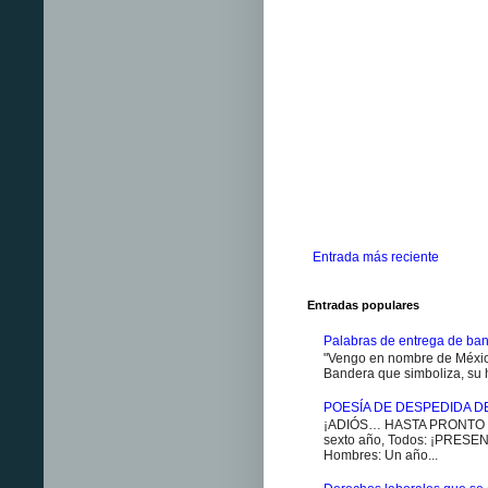
Entrada más reciente
Entradas populares
Palabras de entrega de ban
"Vengo en nombre de México
Bandera que simboliza, su h
POESÍA DE DESPEDIDA D
¡ADIÓS… HASTA PRONTO ES
sexto año, Todos: ¡PRESENT
Hombres: Un año...