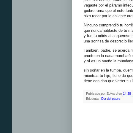
vagaste por el páramo infec
¡pobre rama que el noto furi
hizo rodar por la caliente are
Ninguno comprendió tu horri
que nunca hablaste de tu ma
y fue tu adiós al asqueroso
una sonrisa de desprecio lle
También, padre, se acerca mi
pronto en la nada marcharé 
y si es un sueño la mundana
sin soñar en la tumba, duer
mientras tu hijo, lleno de qu
tiene con risa que verter su l
Publicado por
Edward
en
14:38
Etiquetas:
Dia del padre