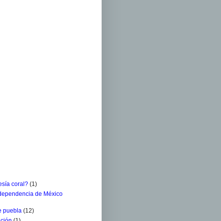
sía coral?
(1)
ndependencia de México
e puebla
(12)
ación
(1)