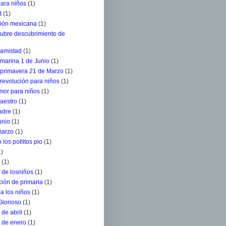
para niños
(1)
d
(1)
ción mexicana
(1)
tubre descubrimiento de
 amistad
(1)
 marina 1 de Junio
(1)
a primavera 21 de Marzo
(1)
 revolución para niños
(1)
mor para niños
(1)
aestro
(1)
adre
(1)
unio
(1)
marzo
(1)
 los pollitos pio
(1)
1)
(1)
 de losniños
(1)
ión de primaria
(1)
a los niños
(1)
Glorioso
(1)
de abril
(1)
 de enero
(1)