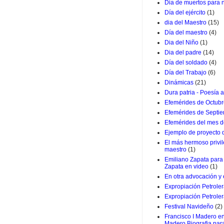
Dia de muertos para 
Día del ejército
(1)
dia del Maestro
(15)
Día del maestro
(4)
Dia del Niño
(1)
Dia del padre
(14)
Día del soldado
(4)
Día del Trabajo
(6)
Dinámicas
(21)
Dura patria - Poesía a
Efemérides de Octub
Efemérides de Septi
Efemérides del mes d
Ejemplo de proyecto
El más hermoso privil
maestro
(1)
Emiliano Zapata para 
Zapata en video
(1)
En otra advocación y
Expropiación Petrole
Expropiación Petroler
Festival Navideño
(2)
Francisco I Madero en
Madero Biografia par