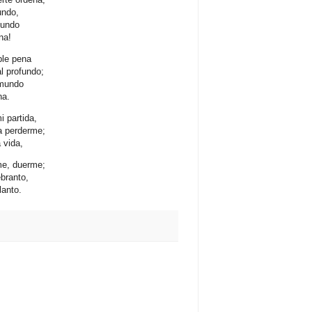
undo,
bundo
na!
ble pena
l profundo;
 mundo
na.
 partida,
a perderme;
 vida,
me, duerme;
ebranto,
lanto.