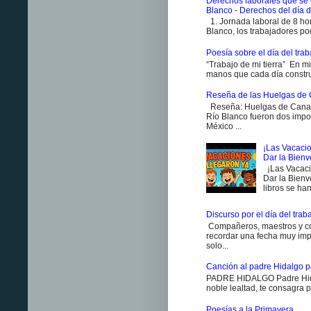
Derechos laborales que se 
Blanco - Derechos del día d
1. Jornada laboral de 8 ho
Blanco, los trabajadores pod
Poesía sobre el día del traba
“Trabajo de mi tierra” En m
manos que cada día constr
Reseña de las Huelgas de 
Reseña: Huelgas de Canan
Río Blanco fueron dos impo
México ...
¡Las Vacacio
Dar la Bien
¡Las Vacaci
Dar la Bienv
libros se han
Discurso por el día del trab
Compañeros, maestros y co
recordar una fecha muy impo
solo...
Canción al padre Hidalgo p
PADRE HIDALGO Padre Hidal
noble lealtad, te consagra p
Poesías a la Primavera