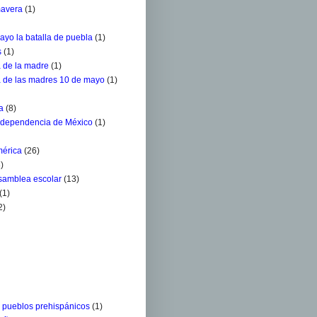
mavera
(1)
ayo la batalla de puebla
(1)
s
(1)
a de la madre
(1)
a de las madres 10 de mayo
(1)
a
(8)
ndependencia de México
(1)
mérica
(26)
)
Asamblea escolar
(13)
(1)
2)
s pueblos prehispánicos
(1)