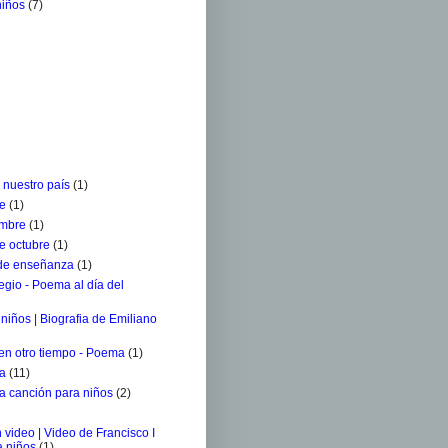
niños
(7)
 nuestro país
(1)
re
(1)
embre
(1)
e octubre
(1)
 de enseñanza
(1)
egio - Poema al día del
niños | Biografia de Emiliano
 en otro tiempo - Poema
(1)
ra
(11)
a canción para niños
(2)
 video | Video de Francisco I
a niños
(1)