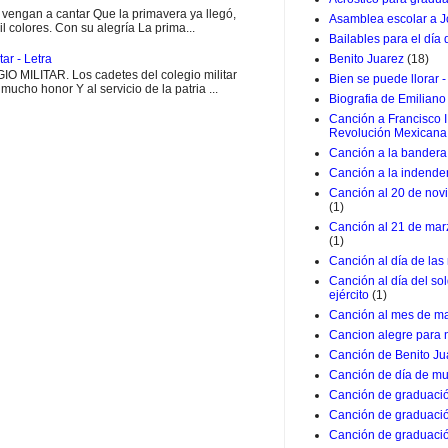
engan a cantar Que la primavera ya llegó,
Asamblea escolar a J
il colores. Con su alegría La prima...
Bailables para el día
ar - Letra
Benito Juarez
(18)
MILITAR. Los cadetes del colegio militar
Bien se puede llorar -
ucho honor Y al servicio de la patria ...
Biografia de Emiliano
Canción a Francisco I
Revolución Mexicana
Canción a la bandera 
Canción a la indende
Canción al 20 de nov
(1)
Canción al 21 de marz
(1)
Canción al día de las
Canción al día del so
ejército
(1)
Canción al mes de m
Cancion alegre para 
Canción de Benito Ju
Canción de día de mu
Canción de graduació
Canción de graduació
Canción de graduació