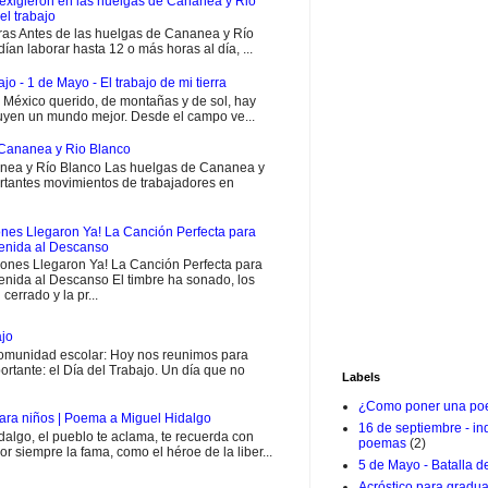
exigieron en las huelgas de Cananea y Rio
el trabajo
ras Antes de las huelgas de Cananea y Río
ían laborar hasta 12 o más horas al día, ...
jo - 1 de Mayo - El trabajo de mi tierra
i México querido, de montañas y de sol, hay
uyen un mundo mejor. Desde el campo ve...
Cananea y Rio Blanco
ea y Río Blanco Las huelgas de Cananea y
rtantes movimientos de trabajadores en
nes Llegaron Ya! La Canción Perfecta para
venida al Descanso
ones Llegaron Ya! La Canción Perfecta para
enida al Descanso El timbre ha sonado, los
 cerrado y la pr...
ajo
munidad escolar: Hoy nos reunimos para
rtante: el Día del Trabajo. Un día que no
Labels
¿Como poner una poe
ara niños | Poema a Miguel Hidalgo
16 de septiembre - i
go, el pueblo te aclama, te recuerda con
poemas
(2)
or siempre la fama, como el héroe de la liber...
5 de Mayo - Batalla d
Acróstico para gradu