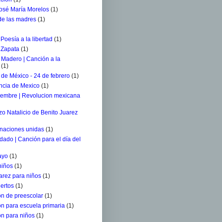
osé María Morelos
(1)
 de las madres
(1)
 Poesía a la libertad
(1)
 Zapata
(1)
 Madero | Canción a la
(1)
de México - 24 de febrero
(1)
ncia de Mexico
(1)
iembre | Revolucion mexicana
o Natalicio de Benito Juarez
 naciones unidas
(1)
ldado | Canción para el día del
ayo
(1)
niños
(1)
arez para niños
(1)
ertos
(1)
n de preescolar
(1)
n para escuela primaria
(1)
n para niños
(1)