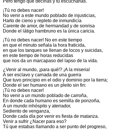
Pero tengo que decirlas y tú escucharlas.
¡Tú no debes nacer!
No venir a este mundo poblado de injusticias,
Harto de cieno y repleto de inmundicia
Carente de amor, de hermandad y de sonrisa
Donde el látigo hambruno es la única caricia.
¡Tú no debes nacer! No en este tiempo
en que el minuto señala la hora fraticida,
en que los tanques se llenan de locos y suicidas,
en este tiempo de horas reducidas
que nos da un marcapaso del lapso de la vida.
¿Venir al mundo, ¡para qué!? ¡A la miseria!
A ser esclavo y carnada de una guerra
Que tuvo principio en el odio y dominio por la tierra;
Donde el ser humano es un pleito sin fin:
¡Tú no debes nacer!
No venir a un mundo poblado de carroña,
En donde cada humano es semilla de ponzoña,
A un mundo inhóspito y aterrador,
Sediento de venganza,
Donde cada día por venir es fiesta de matanza.
Venir a sufrir ¿Nacer para eso?
Tú que estabas llamando a ser punto del progreso,