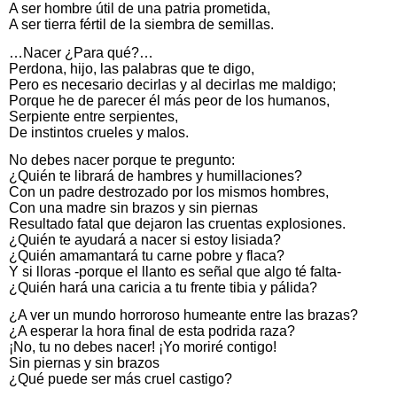
A ser hombre útil de una patria prometida,
A ser tierra fértil de la siembra de semillas.
…Nacer ¿Para qué?…
Perdona, hijo, las palabras que te digo,
Pero es necesario decirlas y al decirlas me maldigo;
Porque he de parecer él más peor de los humanos,
Serpiente entre serpientes,
De instintos crueles y malos.
No debes nacer porque te pregunto:
¿Quién te librará de hambres y humillaciones?
Con un padre destrozado por los mismos hombres,
Con una madre sin brazos y sin piernas
Resultado fatal que dejaron las cruentas explosiones.
¿Quién te ayudará a nacer si estoy lisiada?
¿Quién amamantará tu carne pobre y flaca?
Y si lloras -porque el llanto es señal que algo té falta-
¿Quién hará una caricia a tu frente tibia y pálida?
¿A ver un mundo horroroso humeante entre las brazas?
¿A esperar la hora final de esta podrida raza?
¡No, tu no debes nacer! ¡Yo moriré contigo!
Sin piernas y sin brazos
¿Qué puede ser más cruel castigo?