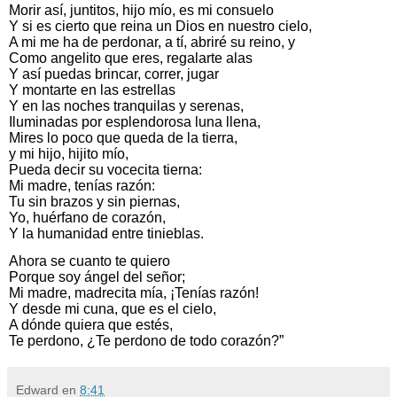
Morir así, juntitos, hijo mío, es mi consuelo
Y si es cierto que reina un Dios en nuestro cielo,
A mi me ha de perdonar, a tí, abriré su reino, y
Como angelito que eres, regalarte alas
Y así puedas brincar, correr, jugar
Y montarte en las estrellas
Y en las noches tranquilas y serenas,
Iluminadas por esplendorosa luna llena,
Mires lo poco que queda de la tierra,
y mi hijo, hijito mío,
Pueda decir su vocecita tierna:
Mi madre, tenías razón:
Tu sin brazos y sin piernas,
Yo, huérfano de corazón,
Y la humanidad entre tinieblas.
Ahora se cuanto te quiero
Porque soy ángel del señor;
Mi madre, madrecita mía, ¡Tenías razón!
Y desde mi cuna, que es el cielo,
A dónde quiera que estés,
Te perdono, ¿Te perdono de todo corazón?”
Edward
en
8:41